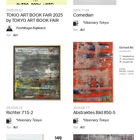
2025.05.02
2024.11.06
TOKIO ART BOOK FAIR 2025
Comedian
by TOKYO ART BOOK FAIR
*Visionary Tokyo
Yoshikage Kajiwara
for
Art
for
Art
2024.09.23
2024.06.17
Richter 715-2
Abstraktes Bild 850-5
*Visionary Tokyo
*Visionary Tokyo
for
Art
for
Art