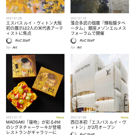
2021.01.28
2021.01.19
エスパス ルイ・ヴィトン大阪
落合多武の個展「輝板膜タペ
初の展示は2人の米代表アーテ
ータム」 銀座メゾンエルメス
ィストに焦点
フォーラムで開催
RoC Staff
RoC Staff
for
Art
for
Art
2021.01.17
News
2021.01.08
News
MADSAKI「接吻」が彩るété
西日本初「エスパス ルイ・ヴ
のシグネチャーケーキが登場
ィトン」が2月オープン
レストランがギャラリーに
RoC Staff