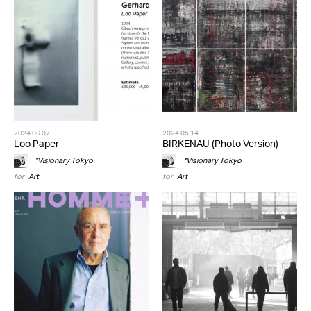
2024.06.07
2024.05.14
Loo Paper
BIRKENAU (Photo Version)
*Visionary Tokyo
*Visionary Tokyo
for
Art
for
Art