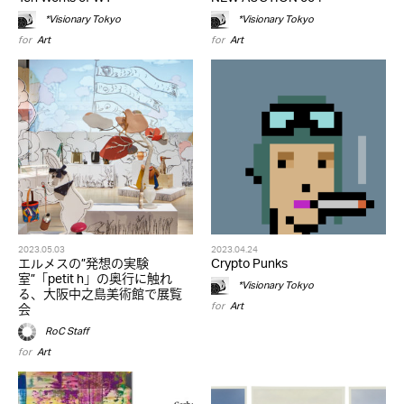
*Visionary Tokyo
*Visionary Tokyo
for
Art
for
Art
2023.05.03
2023.04.24
エルメスの”発想の実験
Crypto Punks
室”「petit h」の奥行に触れ
*Visionary Tokyo
る、大阪中之島美術館で展覧
for
Art
会
RoC Staff
for
Art