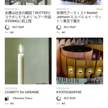
2022.06.03
2022.05.13
News
水槽は社会の縮図？BOTTERと
米現代アーティストRashid
コラボした”もがく”ルアー作品
Johnson エスパス ルイ・ヴィ
がDSMGに初上陸
トン東京で展示
RoC Staff
RoC Staff
for
Art
for
Art
2022.05.04
2022.04.26
CHARITY for UKRAINE
KYOTOGRAPHIE
*Visionary Tokyo
RoC Staff
for
Art
for
Art