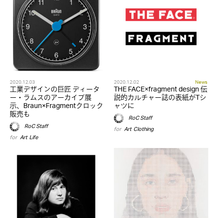
2020.12.03
2020.12.02
News
工業デザインの巨匠 ディータ
THE FACE×fragment design 伝
ー・ラムスのアーカイブ展
説的カルチャー誌の表紙がTシ
示、Braun×Fragmentクロック
ャツに
販売も
RoC Staff
RoC Staff
for
Art
,
Clothing
for
Art
,
Life