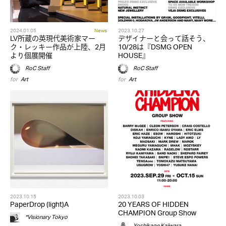
2024.01.05
News
2023.10.27
LV所蔵の英現代美術家マー
デザイナーと会って話そう、
ク・レッキー作品が上陸、2月
10/28は『DSMG OPEN
より個展開催
HOUSE』
RoC Staff
RoC Staff
for
Art
for
Art
2023.10.15
2023.10.03
PaperDrop (light)A
20 YEARS OF HIDDEN
CHAMPION Group Show
*Visionary Tokyo
Yoshikage Kajiwara