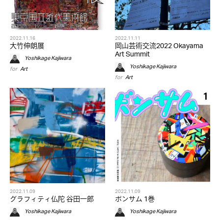
2022.11.16
2022.11.11
大竹伸朗展
岡山芸術交流2022 Okayama
Art Summit
Yoshikage Kajiwara
Yoshikage Kajiwara
for
Art
for
Art
2022.11.09
2022.11.09
グラフィティ仏陀 谷田一郎
ボンサム 1巻
Yoshikage Kajiwara
Yoshikage Kajiwara