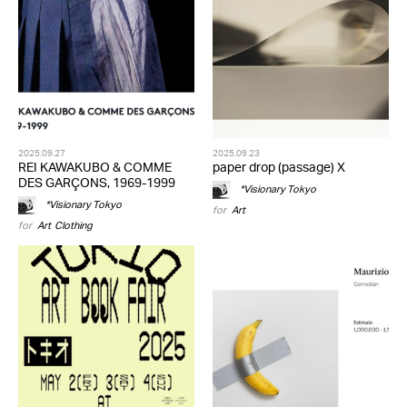
2025.09.27
2025.09.23
REI KAWAKUBO & COMME
paper drop (passage) X
DES GARÇONS, 1969-1999
*Visionary Tokyo
*Visionary Tokyo
for
Art
for
Art
,
Clothing