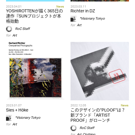
2023.04.01
News
2023.03.11
YOSHIROTTENが描く365日の
Richter in DZ
連作『SUNプロジェクトが本
*Visionary Tokyo
格始動
for
Art
RoC Staff
for
Art
2023.01.07
2022.12.05
News
Sies + Höke
このデザインの”PLOOF”は？
新ブランド「ARTIST
*Visionary Tokyo
PROOF」がローンチ
for
Art
RoC Staff
for
Art
,
Clothing