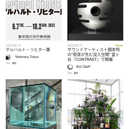
2022.06.15
2022.06.15
News
ゲルハルト・リヒター展
サウンドアーティスト國本怜
の”雨音が生む没入空間” 富ヶ
*Visionary Tokyo
谷「CONTRAST」で開催
for
Art
RoC Staff
for
Art