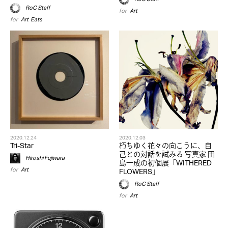
RoC Staff
for
Art
for
Art
,
Eats
2020.12.24
2020.12.03
Tri-Star
朽ちゆく花々の向こうに、自
己との対話を試みる 写真家 田
Hiroshi Fujiwara
島一成の初個展「WITHERED
for
Art
FLOWERS」
RoC Staff
for
Art