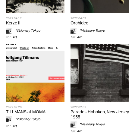
2022.04.17
2022.04.07
Kerze II
Orchidee
*Visionary Tokyo
*Visionary Tokyo
for
Art
for
Art
2022.02.20
2022.02.07
TILLMANS at MOMA
Parade - Hoboken, New Jersey
1955
*Visionary Tokyo
*Visionary Tokyo
for
Art
for
Art