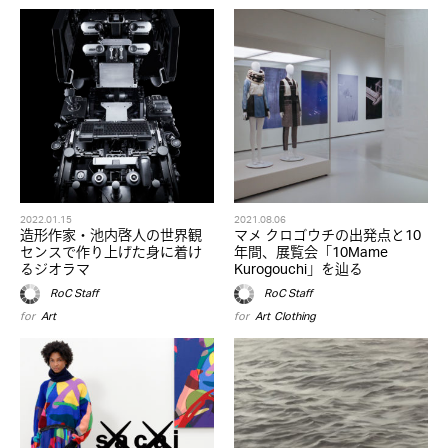
2022.01.15
2021.08.06
造形作家・池内啓人の世界観
マメ クロゴウチの出発点と10
センスで作り上げた身に着け
年間、展覧会「10Mame
るジオラマ
Kurogouchi」を辿る
RoC Staff
RoC Staff
for
Art
for
Art
,
Clothing