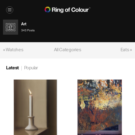
Art
343 Posts
« Watches
All Categories
Eats »
Latest
Popular