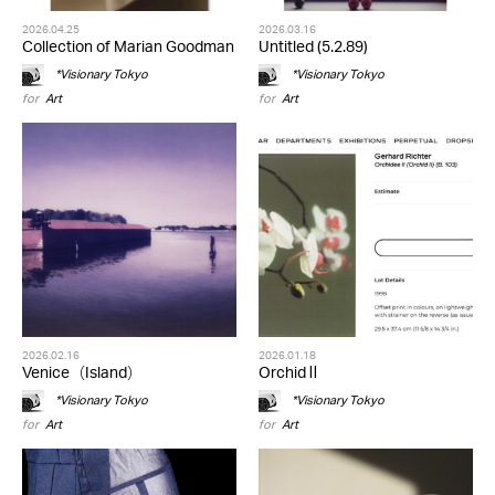
2026.04.25
2026.03.16
Collection of Marian Goodman
Untitled (5.2.89)
*Visionary Tokyo
*Visionary Tokyo
for
Art
for
Art
2026.02.16
2026.01.18
Venice（Island）
Orchid Ⅱ
*Visionary Tokyo
*Visionary Tokyo
for
Art
for
Art