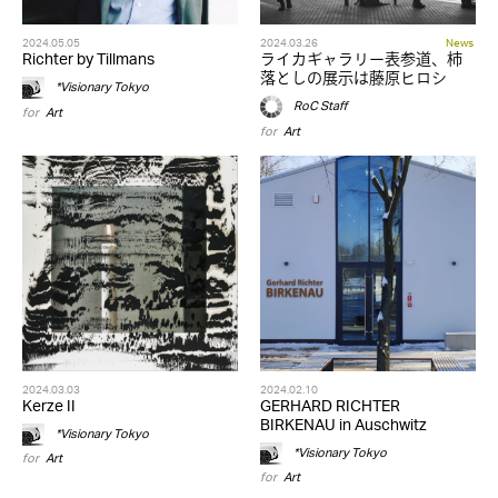
2024.05.05
2024.03.26
News
Richter by Tillmans
ライカギャラリー表参道、柿
落としの展示は藤原ヒロシ
*Visionary Tokyo
RoC Staff
for
Art
for
Art
2024.03.03
2024.02.10
Kerze II
GERHARD RICHTER
BIRKENAU in Auschwitz
*Visionary Tokyo
*Visionary Tokyo
for
Art
for
Art