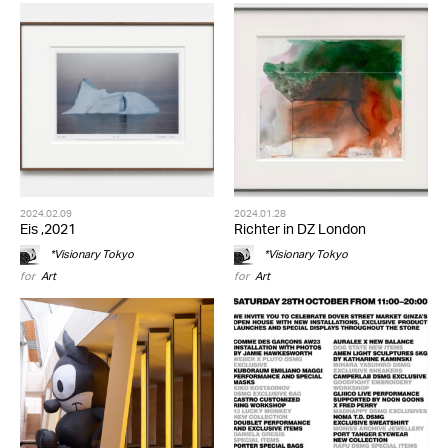
2024.02.09
2024.01.28
Eis ,2021
Richter in DZ London
*Visionary Tokyo
*Visionary Tokyo
for
Art
for
Art