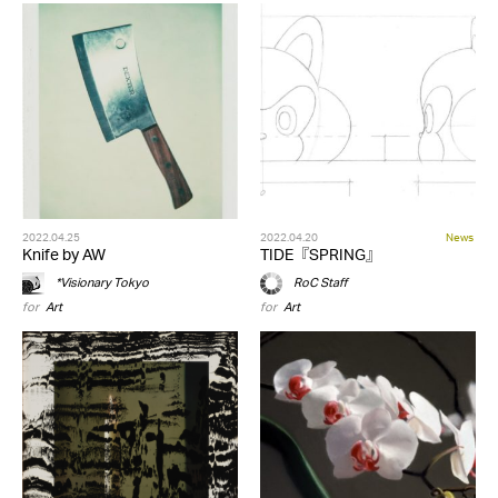
2022.04.25
2022.04.20
News
Knife by AW
TIDE『SPRING』
*Visionary Tokyo
RoC Staff
for
Art
for
Art