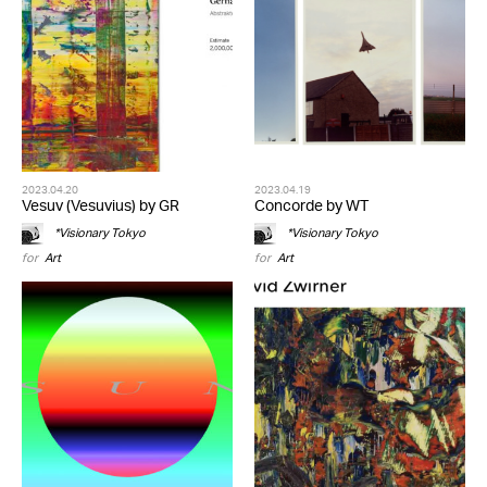
2023.04.20
2023.04.19
Vesuv (Vesuvius) by GR
Concorde by WT
*Visionary Tokyo
*Visionary Tokyo
for
Art
for
Art