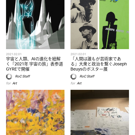
2021.02.01
2021.02.01
宇宙と人類、AIの進化を紐解
「人間は誰もが芸術家であ
く「2021年 宇宙の旅」表参道
る」大衆と政治を繋ぐJoseph
GYREで開催
Beuysのポスター展
RoC Staff
RoC Staff
for
Art
for
Art