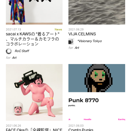
2021.07.13
News
2021.06.29
sacai x KAWSの "着るアート"
VIJA CELMINS
、マルチカラー＆カモフラの
*Visionary Tokyo
コラボレーション
for
Art
RoC Staff
for
Art
2021.06.26
2021.06.03
FACE Okaの「全裸監督」NICE
Crypto Punks