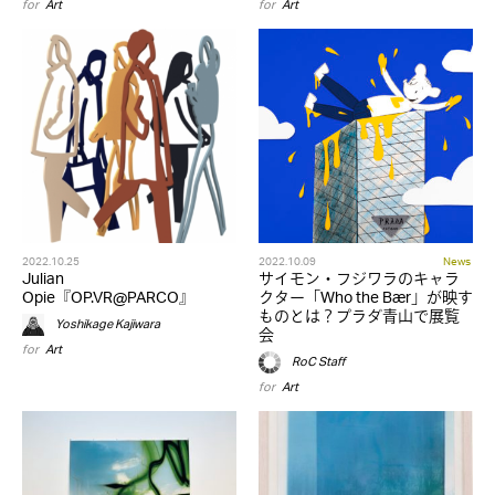
for
Art
for
Art
2022.10.25
2022.10.09
News
Julian
サイモン・フジワラのキャラ
Opie『OP.VR@PARCO』
クター「Who the Bær」が映す
ものとは？プラダ青山で展覧
Yoshikage Kajiwara
会
for
Art
RoC Staff
for
Art