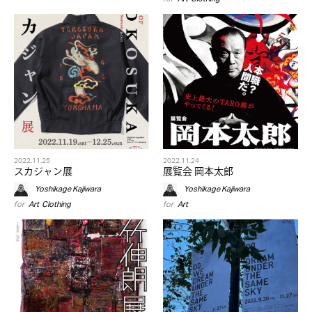
2022.11.25
2022.11.24
スカジャン展
展覧会 岡本太郎
Yoshikage Kajiwara
Yoshikage Kajiwara
for
Art
,
Clothing
for
Art