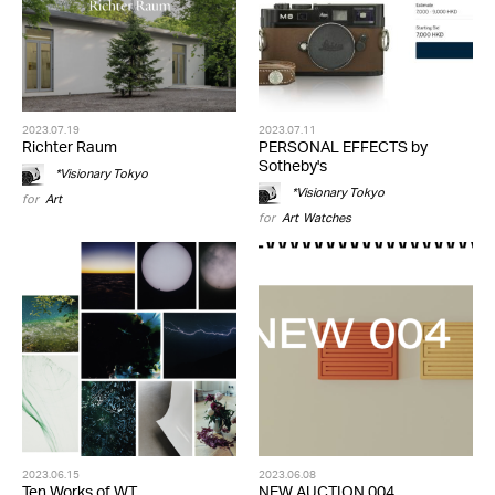
2023.07.19
2023.07.11
Richter Raum
PERSONAL EFFECTS by
Sotheby's
*Visionary Tokyo
*Visionary Tokyo
for
Art
for
Art
,
Watches
2023.06.15
2023.06.08
Ten Works of WT
NEW AUCTION 004