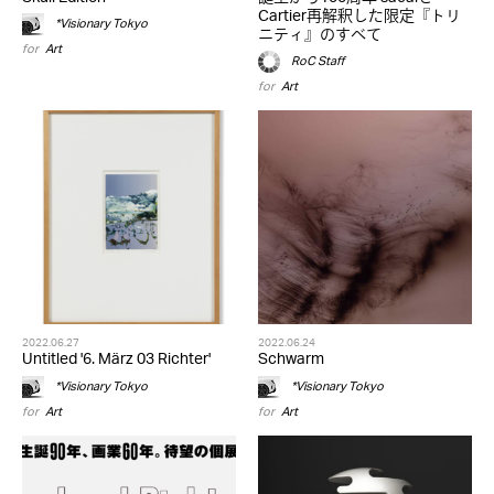
Cartier再解釈した限定『トリ
*Visionary Tokyo
ニティ』のすべて
for
Art
RoC Staff
for
Art
2022.06.27
2022.06.24
Untitled '6. März 03 Richter'
Schwarm
*Visionary Tokyo
*Visionary Tokyo
for
Art
for
Art