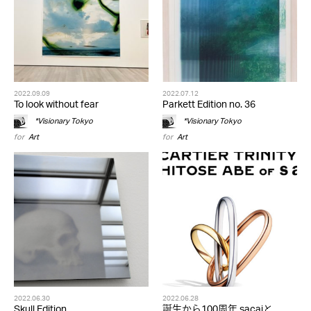
2022.09.09
2022.07.12
To look without fear
Parkett Edition no. 36
*Visionary Tokyo
*Visionary Tokyo
for
Art
for
Art
2022.06.30
2022.06.28
Skull Edition
誕生から100周年 sacaiと