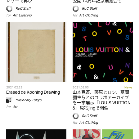
レザーで再び
公開 10周年記念展覧会も
RoC Staff
RoC Staff
for
Art
,
Clothing
for
Art
,
Clothing
2021.02.22
2021.02.03
News
Erased de Kooning Drawing
山本寛斎、藤原ヒロシ、草間
彌生らとのコラボアーカイブ
*Visionary Tokyo
を一挙展示「LOUIS VUITTON
for
Art
&」原宿jingで開催
RoC Staff
for
Art
,
Clothing