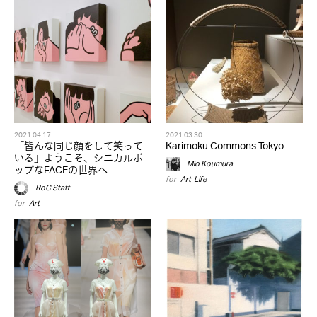
2021.04.17
2021.03.30
「皆んな同じ顔をして笑って
Karimoku Commons Tokyo
いる」ようこそ、シニカルポ
Mio Koumura
ップなFACEの世界へ
for
Art
,
Life
RoC Staff
for
Art