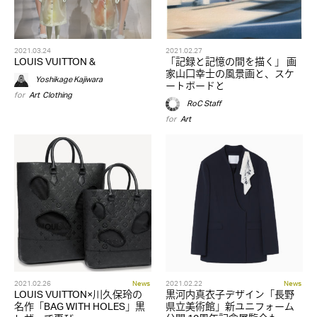
2021.03.24
2021.02.27
LOUIS VUITTON &
「記録と記憶の間を描く」 画
家山口幸士の風景画と、スケ
Yoshikage Kajiwara
ートボードと
for
Art
,
Clothing
RoC Staff
for
Art
2021.02.26
News
2021.02.22
News
LOUIS VUITTON×川久保玲の
黒河内真衣子デザイン「長野
名作「BAG WITH HOLES」黒
県立美術館」新ユニフォーム