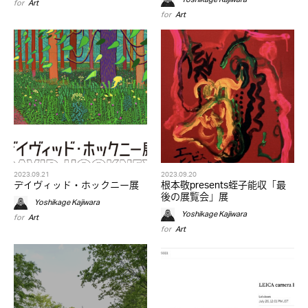
for
Art
for
Art
2023.09.21
2023.09.20
デイヴィッド・ホックニー展
根本敬presents蛭⼦能収「最
後の展覧会」展
Yoshikage Kajiwara
Yoshikage Kajiwara
for
Art
for
Art