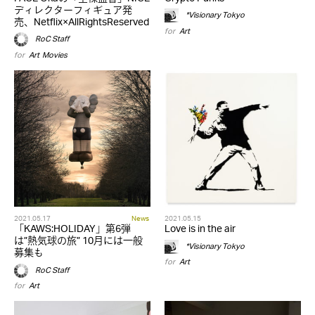
ディレクターフィギュア発
*Visionary Tokyo
売、Netflix×AllRightsReserved
for
Art
RoC Staff
for
Art
,
Movies
2021.05.17
News
2021.05.15
「KAWS:HOLIDAY」第6弾
Love is in the air
は”熱気球の旅” 10月には一般
*Visionary Tokyo
募集も
for
Art
RoC Staff
for
Art