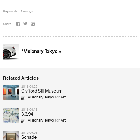
Keywords:
Drawings
Share:
*Visionary Tokyo »
Related Articles
2016.04.27
Clyfford Still Museum
*Visionary Tokyo
for
Art
2016.06.13
3.3.94
*Visionary Tokyo
for
Art
2018.09.05
Schädel