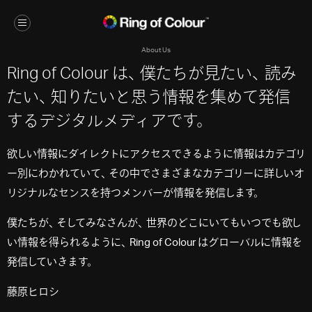
About Us
Ring of Colour は
、
僕たちが見たい
、
読み
たい
、
知りたいと
思
う
情報を集めて発信
するデジタルメディアで
す
。
欲
し
い情報にダイレ
ク
ト
にアクセスできる
よ
う
に情報はカテ
ゴ
リ
ー別にわかれていて
、
その中でさまざまなカテ
ゴ
リ
ーに
詳
し
い
オ
リ
ジナルなセンスを持つメンバーが情報を発
信
し
ま
す
。
僕たちが
、
そ
し
てみなさんが
、
世界のどこにいてもいつでも
欲
し
い情報を得られる
よ
う
に
、
Ring of Colour はグローバルに情報を
発
信
し
ていきま
す
。
藤原ヒロシ