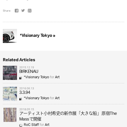
Share:
*Visionary Tokyo »
Related Articles
2015.12.19
BIRKENAU
*Visionary Tokyo
for
Art
2016.06.13
3.3.94
*Visionary Tokyo
for
Art
2018.05.15
アーティスト小村希史の新作展「大きな船」 原宿The
Massで開催
RoC Staff
for
Art