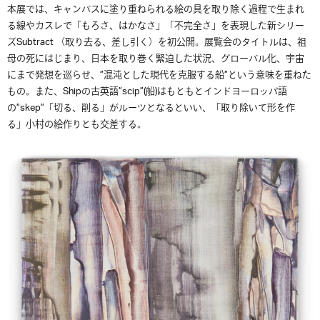
本展では、キャンバスに塗り重ねられる絵の具を取り除く過程で生まれ
る線やカスレで「もろさ、はかなさ」「不完全さ」を表現した新シリー
ズSubtract （取り去る、差し引く）を初公開。展覧会のタイトルは、祖
母の死にはじまり、日本を取り巻く緊迫した状況、グローバル化、宇宙
にまで発想を巡らせ、”混沌とした現代を克服する船”という意味を重ねた
もの。また、Shipの古英語”scip”(船)はもともとインドヨーロッパ語
の”skep”「切る、削る」がルーツとなるといい、「取り除いて形を作
る」小村の絵作りとも交差する。