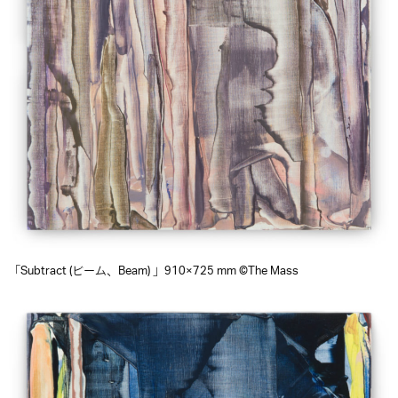
「Subtract (ビーム、Beam) 」910×725 mm ©The Mass