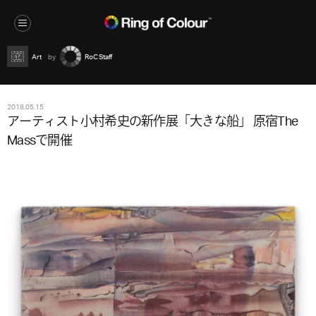
Art
RoC Staff
2018.05.15
アーティスト小村希史の新作展「大きな船」 原宿The
Massで開催