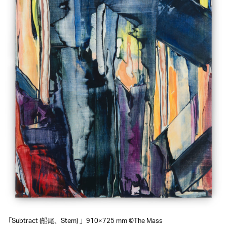
「Subtract (船尾、Stem) 」910×725 mm ©The Mass