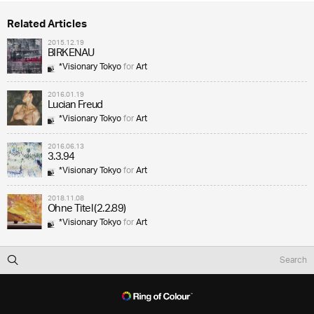
Related Articles
2015.12.19
BIRKENAU
*Visionary Tokyo
for
Art
2016.01.19
Lucian Freud
*Visionary Tokyo
for
Art
2016.06.13
3.3.94
*Visionary Tokyo
for
Art
2018.11.08
Ohne Titel (2.2.89)
*Visionary Tokyo
for
Art