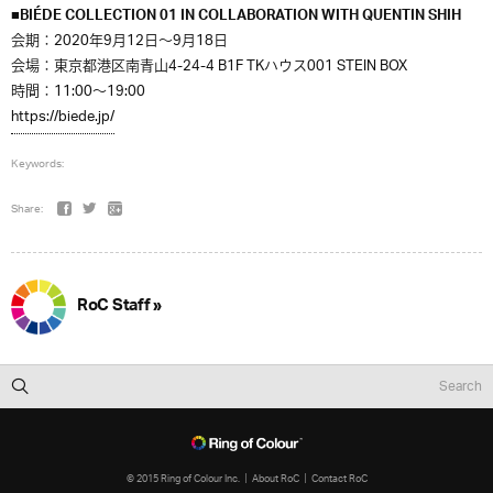
■BIÉDE COLLECTION 01 IN COLLABORATION WITH QUENTIN SHIH
会期：2020年9月12日～9月18日
会場：東京都港区南青山4-24-4 B1F TKハウス001 STEIN BOX
時間：11:00～19:00
https://biede.jp/
Keywords:
Share:
RoC Staff »
© 2015 Ring of Colour Inc.
About RoC
Contact RoC