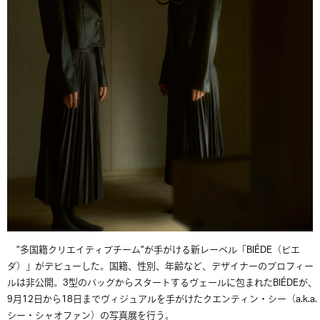
”多国籍クリエイティブチーム”が手がける新レーベル「BIÉDE（ビエ
ダ）」がデビューした。国籍、性別、年齢など、デザイナーのプロフィー
ルは非公開。3型のバッグからスタートするヴェールに包まれたBIÉDEが、
9月12日から18日までヴィジュアルを手がけたクエンティン・シー（a.k.a.
シー・シャオファン）の写真展を行う。