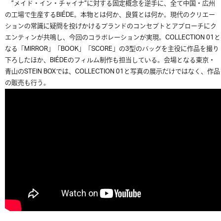
”メイド・イン・チャイナ”に対する固定概念を逆手に、全て中国・広州
の工場で生産するBIÉDE。本物とは何か、良質とは何か。現代のクリエー
ションの常識に疑問を投げかけるブランドのコンセプトとアプローチにク
エンティンが共鳴し、今回のコラボレーションが実現。COLLECTION 01と
なる「MIRROR」「BOOK」「SCORE」の3型のバッグを主役に作品を撮り
下ろしたほか、BIÉDEのフィルム制作も担当している。会場となる東京・
青山のSTEIN BOXでは、COLLECTION 01と写真の展示だけではなく、作品
の販売も行う。