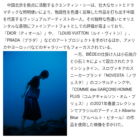
中国北京を拠点に活動するクエンティン・シーは、壮大なセットとドラ
マチックな照明使いにより、物語性を色濃く反映した作品を打ち出す中国
を代表するヴィジュアルアーティストの一人。その独特な色遣いとオリエ
ンタルな表現にファインアートフォトとしての評価が高まっており、
「DIOR（ディオール）」や、「LOUIS VUITTON（ルイ・ヴィトン）」、
「PRADA（プラダ）」などのアートプロジェクトを手がけるほか、アメリ
カやヨーロッパなどのギャラリーでもフォーカスされている。
一方、BIÉDEの仕掛け人は小石祐介
と小石ミキによって設立されたクラ
インシュタイン。スロヴァキアのス
ニーカーブランド「NOVESTA（ノヴ
ェスタ）」のコンサルティングや、
「COMME des GARÇONS HOMME
PLUS（コムデギャルソン・オム・プ
リュス）」の2021年春夏コレクショ
ンでブラジルのアーティストAlberto
Bitar（アルベルト・ビタール）の作
品を使用した映像を手がけた。