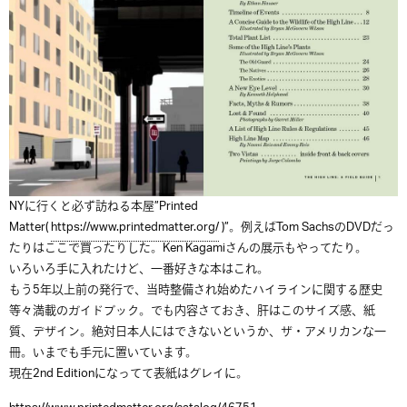
NYに行くと必ず訪ねる本屋”Printed
Matter(
https://www.printedmatter.org/
)”。例えばTom SachsのDVDだっ
たりはここで買ったりした。Ken Kagamiさんの展示もやってたり。
いろいろ手に入れたけど、一番好きな本はこれ。
もう5年以上前の発行で、当時整備され始めたハイラインに関する歴史
等々満載のガイドブック。でも内容さておき、肝はこのサイズ感、紙
質、デザイン。絶対日本人にはできないというか、ザ・アメリカンな一
冊。いまでも手元に置いています。
現在2nd Editionになってて表紙はグレイに。