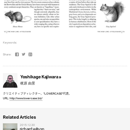
Keywords:
Share:
Yoshikage Kajiwara »
梶原 由景
クリエイティブディレクター。"LOWERCASE"代表。
URL:
http://www.lowercase.biz/
Related Articles
2015.12.30
richard wilson