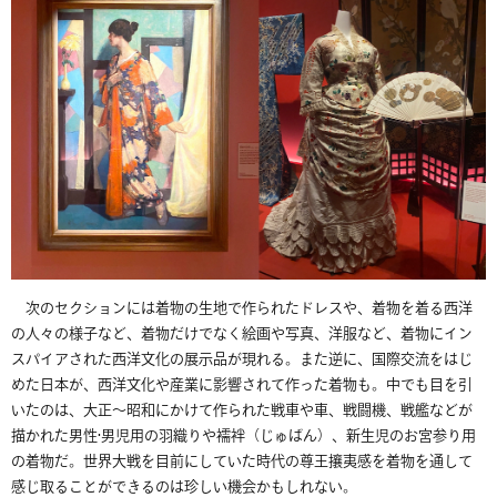
次のセクションには着物の生地で作られたドレスや、着物を着る西洋
の人々の様子など、着物だけでなく絵画や写真、洋服など、着物にイン
スパイアされた西洋文化の展示品が現れる。また逆に、国際交流をはじ
めた日本が、西洋文化や産業に影響されて作った
着物も。中でも目を引
いたのは、大正
～昭和にかけて作られた戦車や車、戦闘機、戦艦などが
描かれた男性·男児用の羽織りや襦袢（じゅばん）、新生児のお宮参り用
の着物だ。世界大戦を目前にしていた時代の尊王攘夷感を着物を通して
感じ取ることができるのは珍しい機会かもしれない。