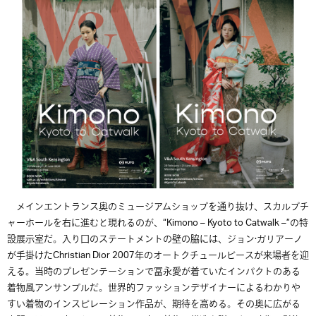
メインエントランス奥のミュージアムショップを通り抜け、スカルプチ
ャーホールを右に進むと現れるのが、
“Kimono – Kyoto to Catwalk –”
の特
設展示室だ。入り口のステートメントの壁の脇には、ジョン·ガリアーノ
が手掛けた
Christian Dior 2007
年のオートクチュールピースが来場者を迎
える。当時のプレゼンテーションで冨永愛が着ていたインパクトのある
着物風アンサンブルだ。世界的ファッションデザイナーによるわかりや
すい着物のインスピレーション作品が、期待を高める。その奥に広がる