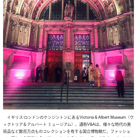
イギリス·ロンドンのケンジントンにある
Victoria & Albert Museum
（ヴ
ィクトリア＆アルバート
ミュージアム）、通称
V&A
は、
様々な時代の美
術品など数百万点ものコレクションを有する国立博物館だ。ファッショ