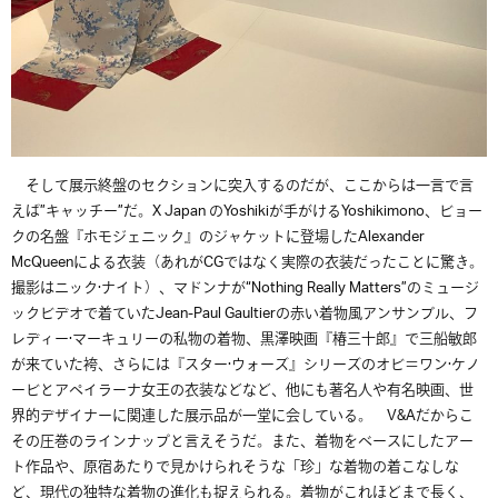
そして展示終盤のセクションに突入するのだが、ここからは一言で言
えば”キャッチー”だ。
X Japan
の
Yoshiki
が手がける
Yoshikimono
、ビョー
クの名盤『ホモジェニック』のジャケットに登場した
Alexander
McQueen
による衣装（あれが
CG
ではなく実際の衣装だったことに驚き。
撮影はニック·ナイト）、マドンナが
“Nothing Really Matters”
のミュージ
ックビデオで着ていた
Jean-Paul Gaultier
の赤い着物風アンサンブル、フ
レディー·マーキュリーの私物の着物、黒澤映画『椿三十郎』で三船敏郎
が来ていた袴、さらには『スター·ウォーズ』シリーズのオビ＝ワン·ケノ
ービとアペイラーナ女王の衣装などなど、他にも著名人や有名映画、世
界的デザイナーに関連した展示品が一堂に会している。
V&A
だからこ
その圧巻のラインナップと言えそうだ。また、着物をベースにしたアー
ト作品や、原宿あたりで見かけられそうな「珍」な着物の着こなしな
ど、現代の独特な着物の進化も捉えられる。着物がこれほどまで長く、