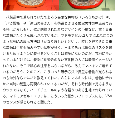
花魁道中で着られていたであろう豪華な色打掛（いろうちかけ）や、
「バカ殿様」や「遠山の金さん」を彷彿とさせる武家男性の中正装であ
る裃（かみしも）、歌が刺繍された粋なデザインの小袖など、古く貴重
な着物がたくさん展示されているが、マドモアゼル·ユリアによればこの
ような
V&A
の展示方法は「かなり珍しい」という。時代を経てきた貴重
な着物は生地も痛みやすい状態が多く、日本であれば損傷のリスクを避
けるためマネキンに着せるということは滅多にないのだが、衣桁に掛か
っているだけでは、着物に馴染みのない文化圏の人には着用イメージが
わかない。
そこで細心の注意をはらいながら、
あえてマネキンに着せて
いるのだろう、とのこと。
こういった展示方法で貴重な着物が見られる
のも海外ならではだと
教えてくれた。さらにマネキンには、
着物に合わ
せた当時の髪型も再現されていてるのだが、
それも時代劇で見るような
カツラではなく、
ハードチュールのような軽さのある生地で作られてい
る。
マドモアゼル・ユリアは、こういった細かいプロップスにも、V&
A
のセンスが感じられると話した。