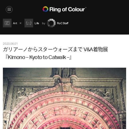
Art
Life
RoC Staff
2020.06.01
ガリアーノからスターウォーズまで V&A着物展
『Kimono – Kyoto to Catwalk –』