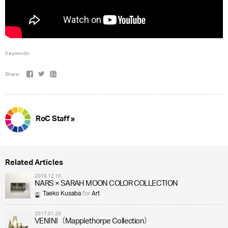
Keywords:
Share:
RoC Staff »
Related Articles
2016.12.15
NARS × SARAH MOON COLOR COLLECTION
Taeko Kusaba
for
Art
2017.01.20
VENINI（Mapplethorpe Collection）