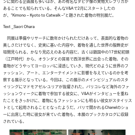
ンに関わる企画展も多いほか、あの有名なダビデ像の実物大レプリカが
あることでも知られている。そんな
V&A
で2月に
スタートしたの
が、
“Kimono – Kyoto to Catwalk –”
と題された着物の特別展だ。
Text_Saori Ohara
同展は準備やリサーチに数年かけられただけあって、表面的な着物の
美しさだけでなく、史実に基いた内容や、着物を通した世界の服飾史が
垣間見られる、かなり見応えのある内容だ。古くは鎖国中の
17
世紀初頭
（江戸時代）から、オランダとの貿易で西洋世界に出会った着物。その
着物がどうやってヨーロッパに浸透していき、現代どのように世界のフ
ァッション、アート、エンターテイメントに影響を与えているのかを考
察する展示となっている。
今回は、この展示のメインビジュアルのスタ
イリングにマドモアゼル·ユリアが抜擢された。パリコレなど海外のファ
ッションウィークに着物で参加する彼女に、
V&A
がインタビューを重ね
たことをきっかけに、着物にもファッションにも明るい彼女がスタイリス
トとして起用されることとなったようだ。パリで開かれる
Chanel
のショ
ーに出席した時に彼女が来ていた着物も、本展のブックカタログに収録
されている。