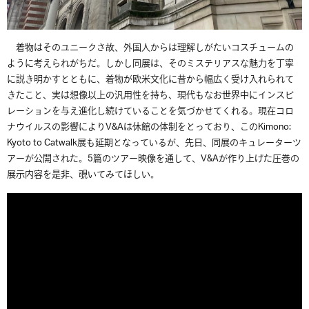
着物はそのユニークさ故、
外国人からは理解しがたいコスチュームの
ように考えられがちだ。
しかし同展は、
そのミステリアスな魅力を丁寧
に説き明かすとともに、着物が欧米
文化に昔から幅広く受け入れられて
きたこと、実は想像以上の汎用
性を持ち、
現代もなお世界中にインスピ
レーションを与え進化し続けているこ
とを気づかせてくれる。現在コロ
ナウイルスの影響によりV&
Aは休館の体制をとっており、このKimono:
Kyoto to Catwalk展も延期となっているが、先日、
同展のキュレーターツ
アーが公開された。
5篇のツアー映像を通して、V&
Aが作り上げた圧巻の
展示内容を是非、覗いてみてほしい。