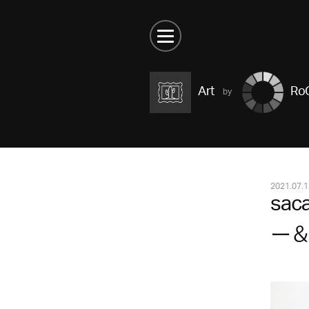
Art
RoC
2021.07.1
sa
ー