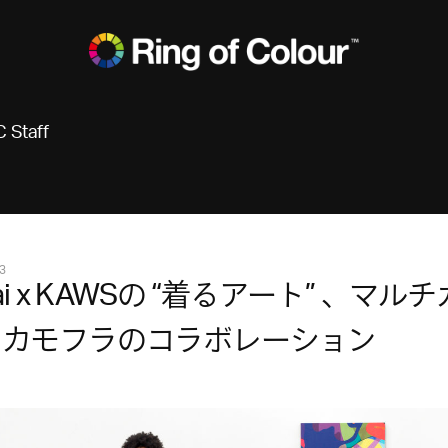
 Staff
3
cai x KAWSの “着るアート” 、マル
＆カモフラのコラボレーション