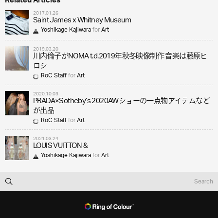
Related Articles
2017.01.26
Saint James x Whitney Museum
Yoshikage Kajiwara
for
Art
2019.03.20
川内倫子がNOMA t.d.2019年秋冬映像制作 音楽は藤原ヒ
ロシ
RoC Staff
for
Art
2020.10.03
PRADA×Sotheby’s 2020AWショーの一点物アイテムなど
が出品
RoC Staff
for
Art
2021.03.24
LOUIS VUITTON &
Yoshikage Kajiwara
for
Art