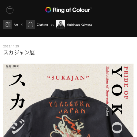
Art
Clothing
Yoshikage Kajiwara
2022.11.25
スカジャン展