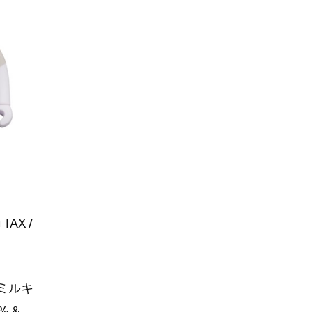
TAX /
とミルキ