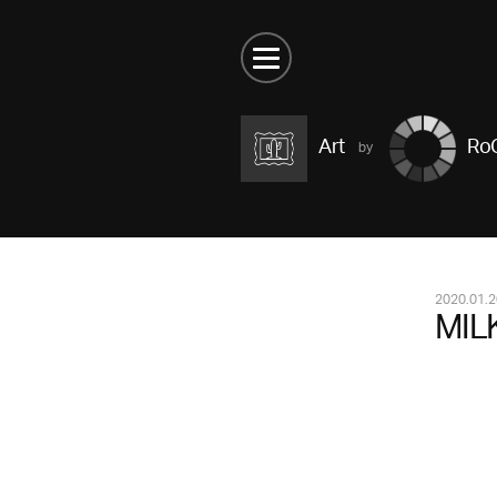
Art
RoC
2020.01.2
MIL