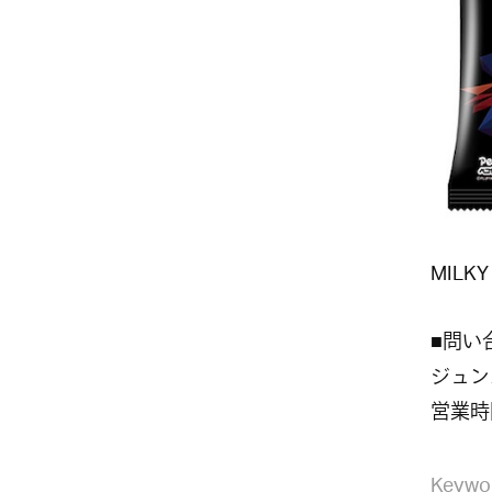
MILKY
■問い
ジュンカ
営業時間
Keywo