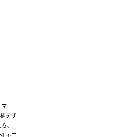
ーマー
柄デザ
れる。
I 不二