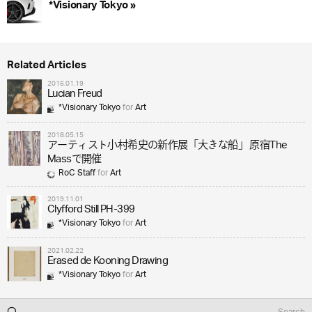
*Visionary Tokyo »
Related Articles
2016.01.19
Lucian Freud
*Visionary Tokyo
for
Art
2018.05.15
アーティスト小村希史の新作展「大きな船」 原宿The
Massで開催
RoC Staff
for
Art
2019.11.01
Clyfford Still PH-399
*Visionary Tokyo
for
Art
2021.02.22
Erased de Kooning Drawing
*Visionary Tokyo
for
Art