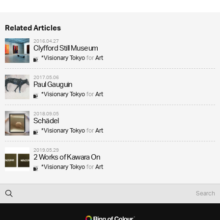
Related Articles
2016.04.27
Clyfford Still Museum
*Visionary Tokyo
for
Art
2017.05.06
Paul Gauguin
*Visionary Tokyo
for
Art
2018.09.05
Schädel
*Visionary Tokyo
for
Art
2019.05.29
2 Works of Kawara On
*Visionary Tokyo
for
Art