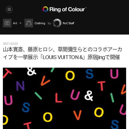
Art
Clothing
RoC Staff
2021.02.03
山本寛斎、藤原ヒロシ、草間彌生らとのコラボアーカ
イブを一挙展示「LOUIS VUITTON &」原宿jingで開催