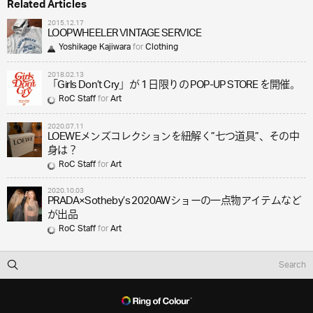
Related Articles
2015.12.17
LOOPWHEELER VINTAGE SERVICE
Yoshikage Kajiwara
for
Clothing
2018.02.13
「Girls Don’t Cry」が 1 日限りの POP-UP STORE を開催。
RoC Staff
for
Art
2020.07.11
LOEWEメンズコレクションを紐解く”七つ道具”、その中
身は？
RoC Staff
for
Art
2020.10.03
PRADA×Sotheby’s 2020AWショーの一点物アイテムなど
が出品
RoC Staff
for
Art