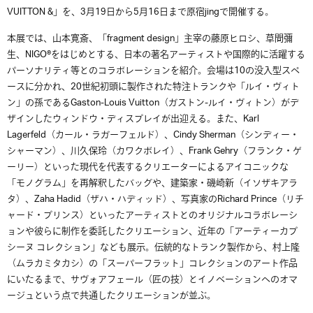
VUITTON &」を、3月19日から5月16日まで原宿jingで開催する。
本展では、山本寛斎、「fragment design」主宰の藤原ヒロシ、草間彌
生、NIGO®をはじめとする、日本の著名アーティストや国際的に活躍する
パーソナリティ等とのコラボレーションを紹介。会場は10の没入型スペ
ースに分かれ、20世紀初頭に製作された特注トランクや「ルイ・ヴィト
ン」の孫であるGaston-Louis Vuitton（ガストン-ルイ・ヴィトン）がデ
ザインしたウィンドウ・ディスプレイが出迎える。また、Karl
Lagerfeld（カール・ラガーフェルド）、Cindy Sherman（シンディー・
シャーマン）、川久保玲（カワクボレイ）、Frank Gehry（フランク・ゲ
ーリー）といった現代を代表するクリエーターによるアイコニックな
「モノグラム」を再解釈したバッグや、建築家・磯崎新（イソザキアラ
タ）、Zaha Hadid（ザハ・ハディッド）、写真家のRichard Prince（リチ
ャード・プリンス）といったアーティストとのオリジナルコラボレーシ
ョンや彼らに制作を委託したクリエーション、近年の「アーティーカプ
シーヌ コレクション」なども展示。伝統的なトランク製作から、村上隆
（ムラカミタカシ）の「スーパーフラット」コレクションのアート作品
にいたるまで、サヴォアフェール（匠の技）とイノベーションへのオマ
ージュという点で共通したクリエーションが並ぶ。