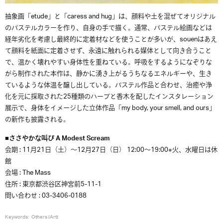
抽象画「etude」と「caress and hug」は、顔料や土を混ぜてオリジナル
のパステルカラーを作り、自身の手で描く。通常、パステル絵画などは
経年劣化を考慮し最終的に定着材などを使うことが多いが、souenはあえ
て顔料を紙面に定着させず、永遠に触れられる媒体として向き合うこと
で、温かく壊れやすい身体性を重ねている。呼吸をするようになぞりな
がら制作された本作は、静かに湧き上がるうちなるエネルギーや、生き
ているような体温を醸し出している。パステル作品と合わせ、治癒や浄
化を元に採取された25種類のハーブと香木を配したインスタレーション
展示で、身体をイメージした立体作品「my body, your smell, and ours」
の新作も披露される。
■ささやかな叫び A Modest Scream
会期 : 11月21日（土）〜12月27日（日） 12:00〜19:00※火、水曜日は休
館
会場 : The Mass
住所 : 東京都渋谷区神宮前5-11-1
問い合わせ : 03-3406-0188
Keywords:
Others (Art)