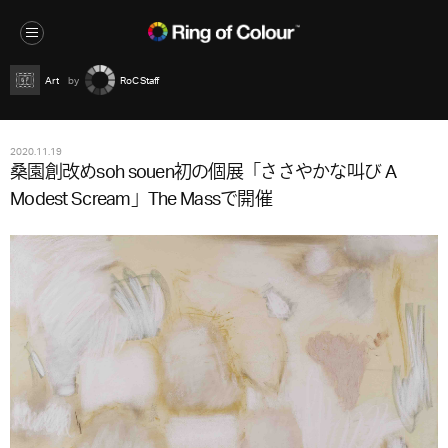
Art
RoC Staff
2020.11.19
桑園創改めsoh souen初の個展「ささやかな叫び A
Modest Scream」The Massで開催