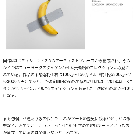
同作は3エディションと2つのアーティストプルーフから構成され、その
ひとつはニューヨークのグッゲンハイム美術館のコレクションに収蔵さ
れている。作品の予想落札価格は100万～150万ドル（約1億5300万〜2
億3000万円）であり、予想範囲内の価格で落札されれば、2019年にペロ
タンが12万～15万ドルで3エディションを販売した当初の価格の7～10倍
になる。
————————-
まぁ勿論、話題ありきの作品で これがアートの歴史に残るかどうかは微
妙なところですが、こういうった仕掛けも含めて現代アートというもの
が成立しているのは間違いないところです。