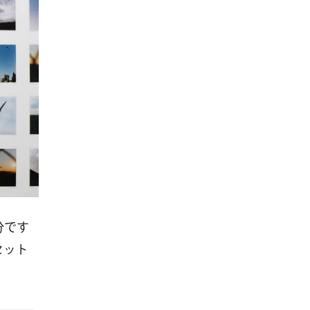
分です
セット