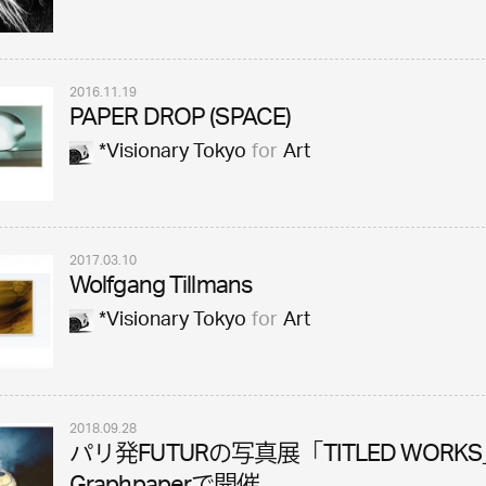
2016.11.19
PAPER DROP (SPACE)
*Visionary Tokyo
for
Art
2017.03.10
Wolfgang Tillmans
*Visionary Tokyo
for
Art
2018.09.28
パリ発FUTURの写真展「TITLED WORK