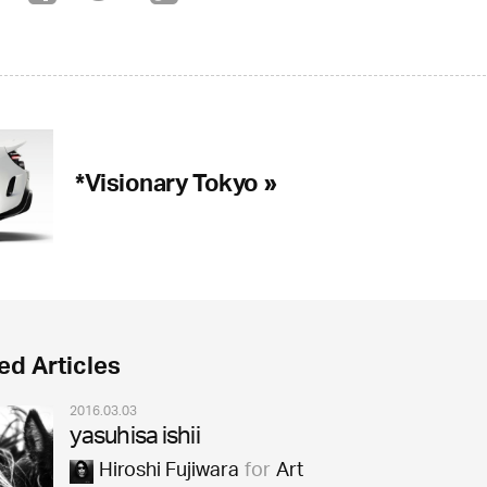
*Visionary Tokyo »
ed Articles
2016.03.03
yasuhisa ishii
Hiroshi Fujiwara
for
Art