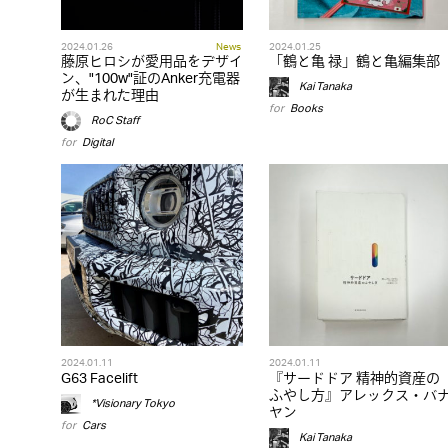
2024.01.26
News
2024.01.25
藤原ヒロシが愛用品をデザイ
「鶴と亀 禄」鶴と亀編集部
ン、"100w"証のAnker充電器
Kai Tanaka
が生まれた理由
for
Books
RoC Staff
for
Digital
2024.01.11
2024.01.11
G63 Facelift
『サードドア 精神的資産の
ふやし方』アレックス・バ
*Visionary Tokyo
ヤン
for
Cars
Kai Tanaka