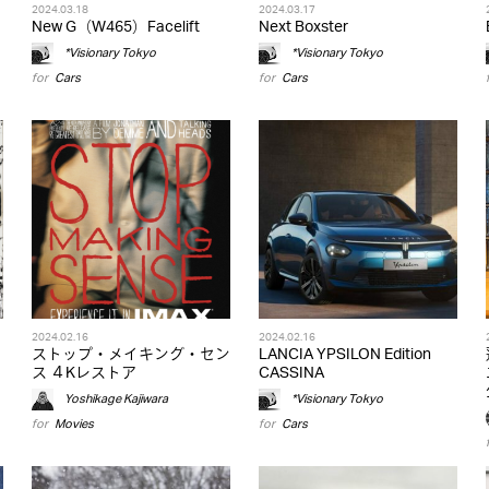
2024.03.18
2024.03.17
New G（W465）Facelift
Next Boxster
*Visionary Tokyo
*Visionary Tokyo
for
Cars
for
Cars
2024.02.16
2024.02.16
ストップ・メイキング・セン
LANCIA YPSILON Edition
ス ４Kレストア
CASSINA
Yoshikage Kajiwara
*Visionary Tokyo
for
Movies
for
Cars