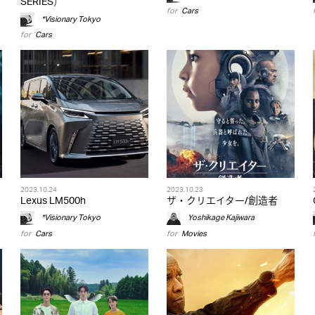
SERIES）
for
Cars
*Visionary Tokyo
for
Cars
2023.10.24
2023.10.23
Lexus LM500h
ザ・クリエイター/創造者
*Visionary Tokyo
Yoshikage Kajiwara
for
Cars
for
Movies