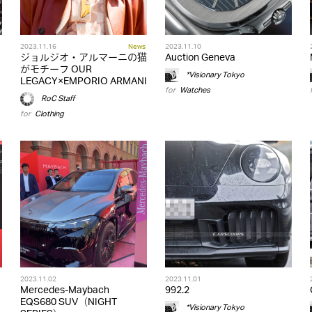
2023.11.16
News
2023.11.10
ジョルジオ・アルマーニの猫
Auction Geneva
がモチーフ OUR
*Visionary Tokyo
LEGACY×EMPORIO ARMANI
for
Watches
RoC Staff
for
Clothing
2023.11.02
2023.11.01
Mercedes-Maybach
992.2
EQS680 SUV（NIGHT
*Visionary Tokyo