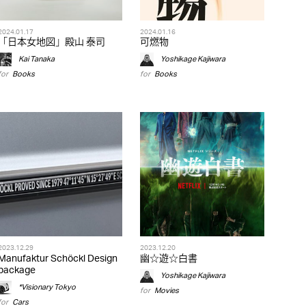
2024.01.17
2024.01.16
「日本女地図」殿山 泰司
可燃物
Kai Tanaka
Yoshikage Kajiwara
for
Books
for
Books
2023.12.29
2023.12.20
Manufaktur Schöckl Design
幽☆遊☆白書
package
Yoshikage Kajiwara
*Visionary Tokyo
for
Movies
for
Cars