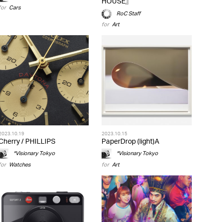
HOUSE』
for
Cars
RoC Staff
for
Art
2023.10.19
2023.10.15
Cherry / PHILLIPS
PaperDrop (light)A
*Visionary Tokyo
*Visionary Tokyo
for
Watches
for
Art