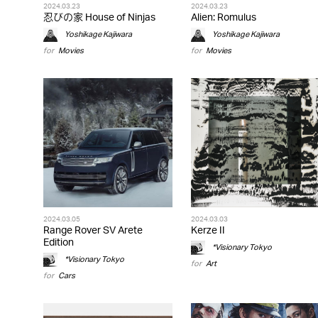
2024.03.23
2024.03.23
忍びの家 House of Ninjas
Alien: Romulus
Yoshikage Kajiwara
Yoshikage Kajiwara
for
Movies
for
Movies
2024.03.05
2024.03.03
Range Rover SV Arete
Kerze II
Edition
*Visionary Tokyo
*Visionary Tokyo
for
Art
for
Cars