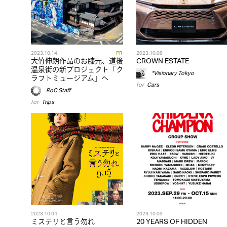
2023.10.14
PR
2023.10.08
大竹伸朗作品のお膝元、道後
CROWN ESTATE
温泉街の新プロジェクト「ク
*Visionary Tokyo
ラフトミュージアム」へ
for
Cars
RoC Staff
for
Trips
2023.10.04
2023.10.03
ミステリと言う勿れ
20 YEARS OF HIDDEN