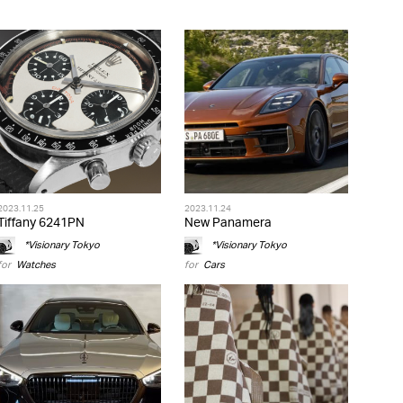
2023.11.25
2023.11.24
Tiffany 6241PN
New Panamera
*Visionary Tokyo
*Visionary Tokyo
for
Watches
for
Cars