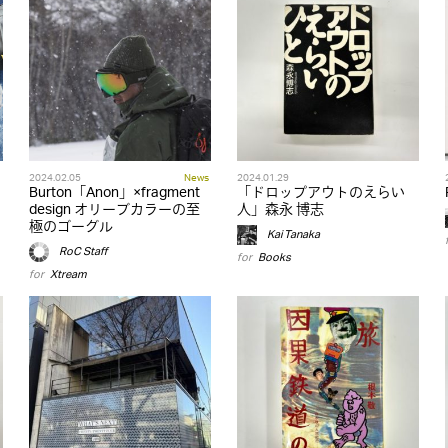
2024.02.05
News
2024.01.29
Burton「Anon」×fragment
「ドロップアウトのえらい
design オリーブカラーの至
人」森永 博志
極のゴーグル
Kai Tanaka
RoC Staff
for
Books
for
Xtream