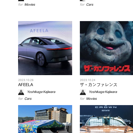
for
Movies
for
Cars
2023.10.26
2023.10.24
AFEELA
ザ・カンファレンス
Yoshikage Kajiwara
Yoshikage Kajiwara
for
Cars
for
Movies