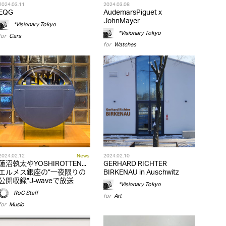
2024.03.11
2024.03.08
EQG
AudemarsPiguet x
JohnMayer
*Visionary Tokyo
*Visionary Tokyo
for
Cars
for
Watches
2024.02.12
News
2024.02.10
蓮沼執太やYOSHIROTTEN...
GERHARD RICHTER
エルメス銀座の”一夜限りの
BIRKENAU in Auschwitz
公開収録”J-waveで放送
*Visionary Tokyo
RoC Staff
for
Art
for
Music