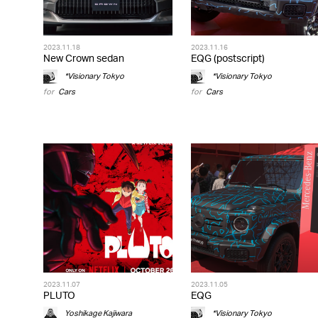
2023.11.18
2023.11.16
New Crown sedan
EQG (postscript)
*Visionary Tokyo
*Visionary Tokyo
for
Cars
for
Cars
2023.11.07
2023.11.05
PLUTO
EQG
Yoshikage Kajiwara
*Visionary Tokyo