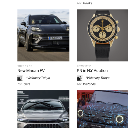
for
Books
2023.12.13
2023.12.11
New Macan EV
PN in N.Y Auction
*Visionary Tokyo
*Visionary Tokyo
for
Cars
for
Watches