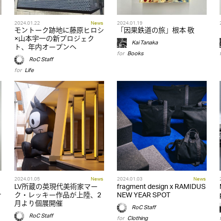
2024.01.22
News
2024.01.19
モントーク跡地に藤原ヒロシ
「因果鉄道の旅」根本 敬
×山本宇一の新プロジェク
Kai Tanaka
ト、年内オープンへ
for
Books
RoC Staff
for
Life
2024.01.05
News
2024.01.03
News
LV所蔵の英現代美術家マー
fragment design x RAMIDUS
ナ
ク・レッキー作品が上陸、2
NEW YEAR SPOT
月より個展開催
RoC Staff
RoC Staff
for
Clothing