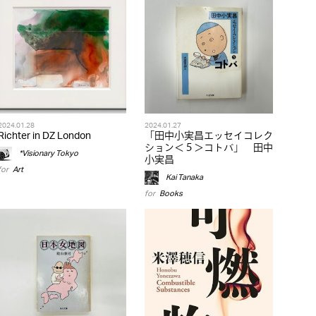
2024.01.28
2024.01.27
Richter in DZ London
「田中小実昌エッセイコレク
ション＜５＞コトバ」 田中
*Visionary Tokyo
小実昌
for
Art
Kai Tanaka
for
Books