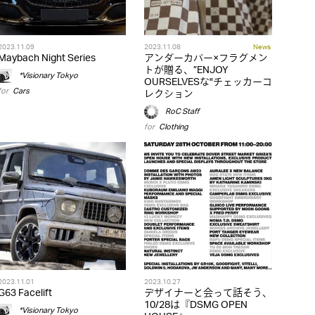
2023.11.09
2023.11.08
News
Maybach Night Series
アンダーカバー×フラグメン
トが贈る、”ENJOY
*Visionary Tokyo
OURSELVESな"チェッカーコ
for
Cars
レクション
RoC Staff
for
Clothing
2023.11.01
2023.10.27
G63 Facelift
デザイナーと会って話そう、
10/28は『DSMG OPEN
*Visionary Tokyo