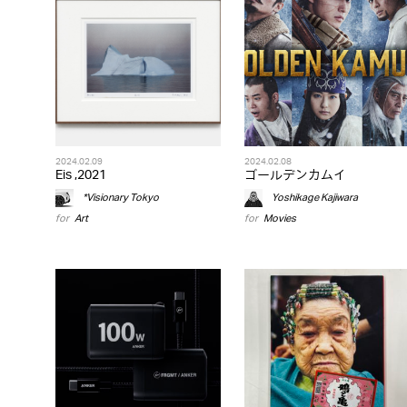
2024.02.09
2024.02.08
Eis ,2021
ゴールデンカムイ
*Visionary Tokyo
Yoshikage Kajiwara
for
Art
for
Movies