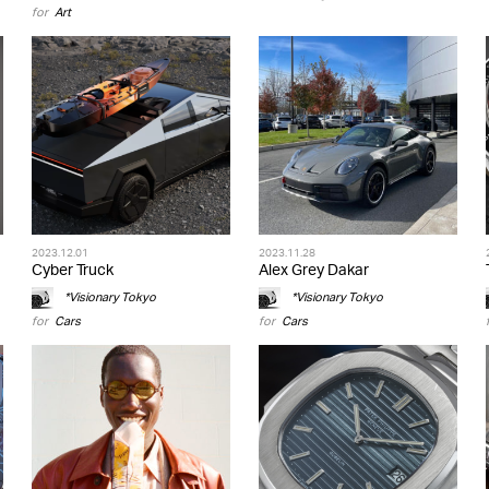
for
Art
2023.12.01
2023.11.28
Cyber Truck
Alex Grey Dakar
*Visionary Tokyo
*Visionary Tokyo
for
Cars
for
Cars