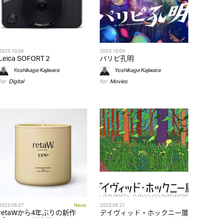
2023.10.06
2023.10.04
Leica SOFORT 2
パリピ孔明
Yoshikage Kajiwara
Yoshikage Kajiwara
for
Digital
for
Movies
2023.09.27
News
2023.09.21
retaWから4年ぶりの新作
デイヴィッド・ホックニー展