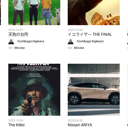
2023.10.07
2023.10.06
天狗の台所
イコライザー THE FINAL
Yoshikage Kajiwara
Yoshikage Kajiwara
for
Movies
for
Movies
2023.10.03
2023.09.28
The Killer
Nissan ARIYA