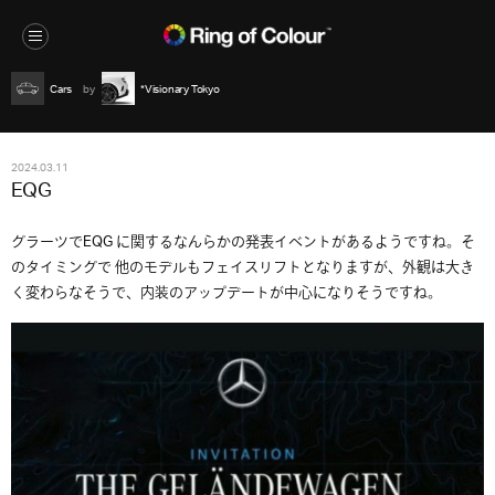
Cars
*Visionary Tokyo
2024.03.11
EQG
グラーツでEQG に関するなんらかの発表イベントがあるようですね。そ
のタイミングで 他のモデルもフェイスリフトとなりますが、外観は大き
く変わらなそうで、内装のアップデートが中心になりそうですね。