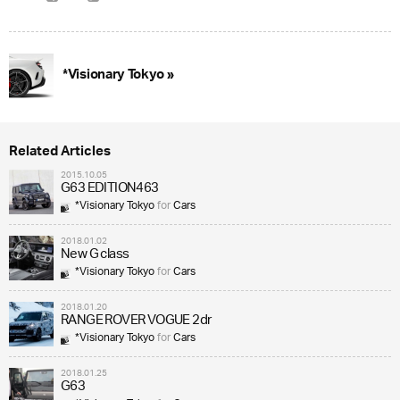
*Visionary Tokyo »
Related Articles
2015.10.05
G63 EDITION463
*Visionary Tokyo
for
Cars
2018.01.02
New G class
*Visionary Tokyo
for
Cars
2018.01.20
RANGE ROVER VOGUE 2dr
*Visionary Tokyo
for
Cars
2018.01.25
G63