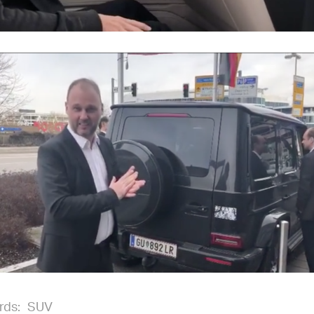
rds:
SUV