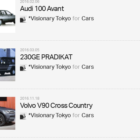
2016.02.06
Audi 100 Avant
*Visionary Tokyo
for
Cars
2016.03.05
230GE PRADIKAT
*Visionary Tokyo
for
Cars
2016.11.18
Volvo V90 Cross Country
*Visionary Tokyo
for
Cars