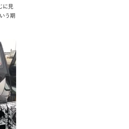
じに見
という期