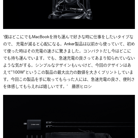
‘僕はどこにでもMacBookを持ち運んで好きな時に仕事をしたいタイプな
ので、 充電が減ると心配になる。Anker製品は以前から使っていて、初め
て使った時はその充電の速さに驚きました。コンパクトだし今はどこに
でも持ち運んでいます。でも、急速充電の良さってあまり知られていない
ような気がする。シンプルなデザインもいいけど、今回のデザインはあ
えて”100W”というこの製品の最大出力の数値を大きくプリントしていま
す。今回この製品を手に取ってもらった人には、急速充電の良さ、便利さ
を体感してもらえれば嬉しいです。’ 藤原ヒロシ