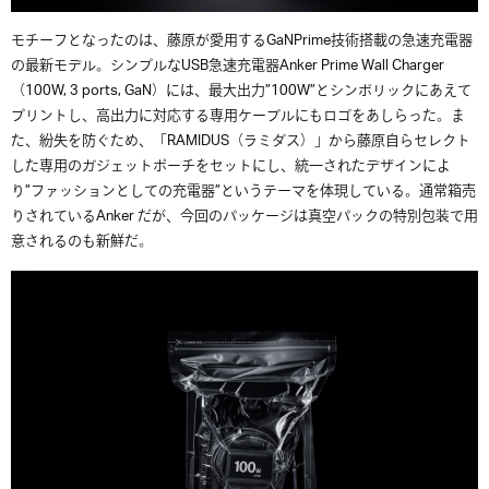
モチーフとなったのは、藤原が愛用するGaNPrime技術搭載の急速充電器
の最新モデル。シンプルなUSB急速充電器Anker Prime Wall Charger
（100W, 3 ports, GaN）には、最大出力”100W”とシンボリックにあえて
プリントし、高出力に対応する専用ケーブルにもロゴをあしらった。ま
た、紛失を防ぐため、「RAMIDUS（ラミダス）」から藤原自らセレクト
した専用のガジェットポーチをセットにし、統一されたデザインによ
り”ファッションとしての充電器”というテーマを体現している。通常箱売
りされているAnker だが、今回のパッケージは真空パックの特別包装で用
意されるのも新鮮だ。