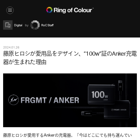
Digital
RoC Staff
2024.01.26
藤原ヒロシが愛用品をデザイン、”100w”証のAnker充電
器が生まれた理由
藤原ヒロシが愛用するAnkerの充電器。「今はどこにでも持ち運んでい