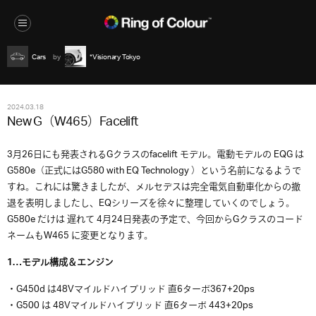
Cars
*Visionary Tokyo
2024.03.18
New G（W465）Facelift
3月26日にも発表されるGクラスのfacelift モデル。電動モデルの EQG は
G580e（正式にはG580 with EQ Technology ）という名前になるようで
すね。これには驚きましたが、メルセデスは完全電気自動車化からの撤
退を表明しましたし、EQシリーズを徐々に整理していくのでしょう。
G580e だけは 遅れて 4月24日発表の予定で、今回からGクラスのコード
ネームもW465 に変更となります。
1…モデル構成＆エンジン
・G450d は48Vマイルドハイブリッド 直6ターボ367+20ps
・G500 は 48Vマイルドハイブリッド 直6ターボ 443+20ps