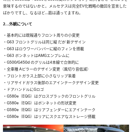
意味するのではないかと。メルセデスは完全EV化戦略の撤回を宣言した
ばかりですし、なるほど…筋は通ってますね。
2…外観について
・基本的には既報通りフロント周りの小変更
・G63 フロントグリルは同じ縦 だが 新デザイン
・G63 はロウワーバンパーに縦のフィンを搭載
・G63 ボンネットはAMGエンブレムに
・G500/G450d のグリルは4本線で立体的に
・全車種 Aピラーのデザイン変更（風切り音低減）
・フロントガラス上部に小さなリップ装着
・リアサイドガラス後部のエアインテークデザイン変更
・ドアハンドルにGロゴ
・G580e（EQG）はグロスブラックのフロントグリル
・G580e（EQG）はボンネットの形状変更
・G580e（EQG）はリアフェンダーにエアインテーク
・G580e（EQG）はリアにスクエアなストレージ搭載