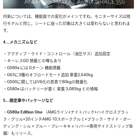
内装については、機能面での変化がメインですね。モニターサイズは現
行モデルと同じ。シートに座った印象は大きくは変わらないと思われま
す。
4…メカニズムなど
・アクティブ・ライド・コントロール（油圧サス）追加設定
・キーレスGO 搭載との噂もあり
・G580e には Gターン 機能搭載
・G63に3種のオフロードモード追加 車重2,640kg
・G500に関してはV6化の恩恵で80kgの軽量化
・G580e はバッテリーが重く 車重 3,085kg との情報
5…限定車やパッケージなど
・
G580e Edition One
（AMGライン+ナイトパック+ハイグロスブラッ
ク・グリル+20インチAMG 10スポークアルミ+ブラック・サイド・ボー
ディング・シル + ブルー・ブレーキキャリパー+専用サイドストリップ装
備）もリリース。