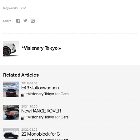
Keywords:
SUV
Share:
*Visionary Tokyo »
Related Articles
2016.06.07
E43 stationwagaon
*Visionary Tokyo
for
Cars
2021.10.20
New RANGE ROVER
*Visionary Tokyo
for
Cars
2022.03.25
22 Monoblock for G