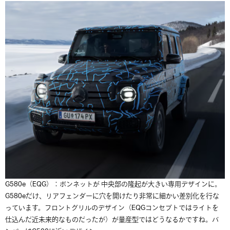
G580e（EQG）：ボンネットが 中央部の隆起が大きい専用デザインに。
G580eだけ、リアフェンダーに穴を開けたり非常に細かい差別化を行な
っています。フロントグリルのデザイン（EQGコンセプトではライトを
仕込んだ近未来的なものだったが）が量産型ではどうなるかですね。バ