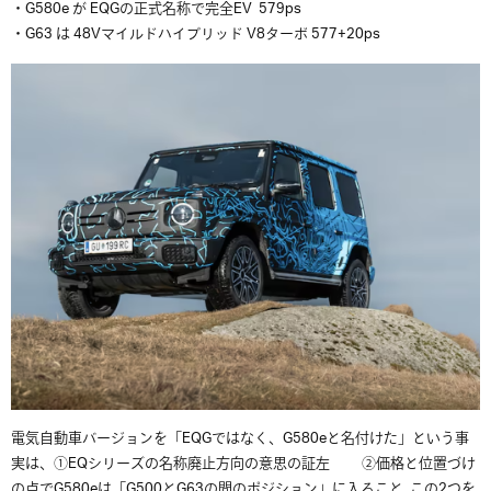
・G580e が EQGの正式名称で完全EV 579ps
・G63 は 48Vマイルドハイブリッド V8ターボ 577+20ps
電気自動車バージョンを「EQGではなく、G580eと名付けた」という事
実は、①EQシリーズの名称廃止方向の意思の証左 ②価格と位置づけ
の点でG580eは「G500とG63の間のポジション」に入ること この2つを