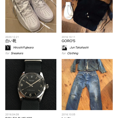
2020.12.21
2016.10.11
白い靴
GORO'S
Hiroshi Fujiwara
Jun Takahashi
for
Sneakers
for
Clothing
2016.04.09
2016.10.05