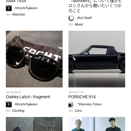
tudor 7924
「slumbers」について僕がヒ
ロシさんから聞いたいくつか
Hiroshi Fujiwara
のこと
for
Watches
RoC Staff
for
Music
2016.08.07
2016.01.15
Oakley Latch : fragment
PORSCHE 914
Hiroshi Fujiwara
*Visionary Tokyo
for
Clothing
for
Cars