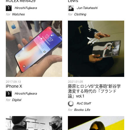
ROLEX Ref6429
Levi's
Hiroshi Fujiwara
Jun Takahashi
for
Watches
for
Clothing
2017.09.13
2021.01.05
iPhone X
藤原ヒロシVS”文春砲”新谷学
激変する時代の「ブランド
Hiroshi Fujiwara
論」vol.1
for
Digital
RoC Staff
for
Books
,
Life