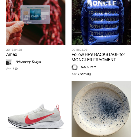
2019.04.28
2018.03.09
Amex
Follow HF’s BACKSTAGE for
MONCLER FRAGMENT
*Visionary Tokyo
RoC Staff
for
Life
for
Clothing