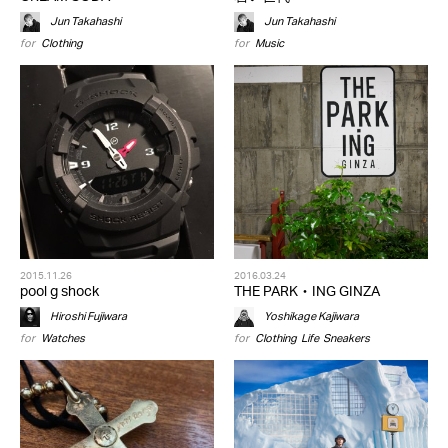
Jun Takahashi
Jun Takahashi
for
Clothing
for
Music
2015.11.26
2016.03.24
pool g shock
THE PARK・ING GINZA
Hiroshi Fujiwara
Yoshikage Kajiwara
for
Watches
for
Clothing
,
Life
,
Sneakers