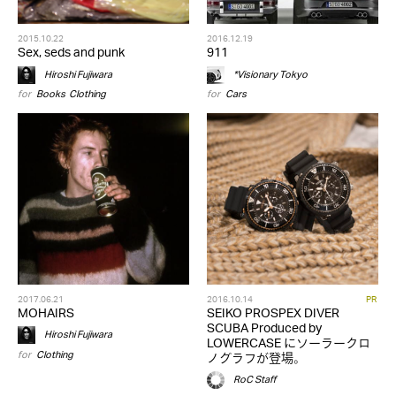
2015.10.22
2016.12.19
Sex, seds and punk
911
Hiroshi Fujiwara
*Visionary Tokyo
for
Books
,
Clothing
for
Cars
2017.06.21
2016.10.14
PR
MOHAIRS
SEIKO PROSPEX DIVER
SCUBA Produced by
Hiroshi Fujiwara
LOWERCASE にソーラークロ
for
Clothing
ノグラフが登場。
RoC Staff