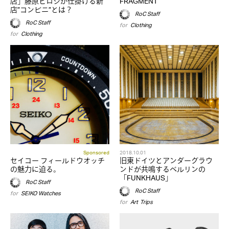
店」藤原ヒロシが仕掛ける新
FRAGMENT
店”コンビニ”とは？
RoC Staff
RoC Staff
for
Clothing
for
Clothing
Sponsored
2018.10.01
セイコー フィールドウオッチ
旧東ドイツとアンダーグラウ
の魅力に迫る。
ンドが共鳴するベルリンの
「FUNKHAUS」
RoC Staff
RoC Staff
for
SEIKO
,
Watches
for
Art
,
Trips