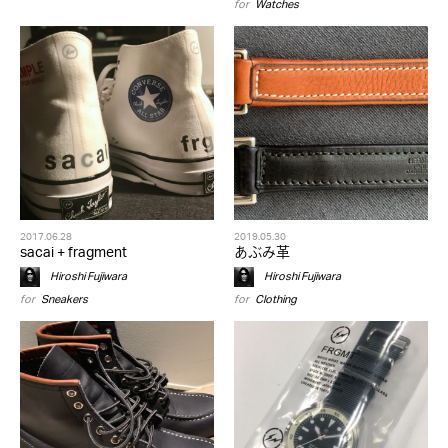
for
Watches
2017.06.28
2019.05.30
sacai + fragment
あぶみ革
Hiroshi Fujiwara
Hiroshi Fujiwara
for
Sneakers
for
Clothing