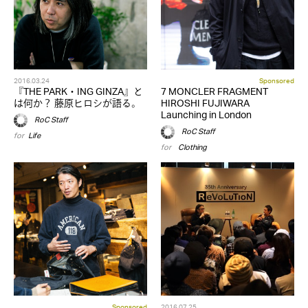
2016.03.24
Sponsored
『THE PARK・ING GINZA』と
7 MONCLER FRAGMENT
は何か？ 藤原ヒロシが語る。
HIROSHI FUJIWARA
Launching in London
RoC Staff
RoC Staff
for
Life
for
,
Clothing
Sponsored
2016.07.25