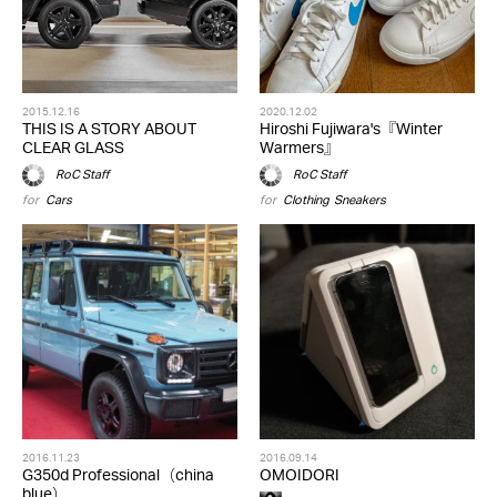
2015.12.16
2020.12.02
THIS IS A STORY ABOUT
Hiroshi Fujiwara's『Winter
CLEAR GLASS
Warmers』
RoC Staff
RoC Staff
for
Cars
for
Clothing
,
Sneakers
2016.11.23
2016.09.14
G350d Professional（china
OMOIDORI
blue）