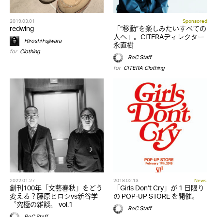
2019.03.01
Sponsored
redwing
「“移動”を楽しみたいすべての
人へ」。CITERAディレクター
Hiroshi Fujiwara
永直樹
for
Clothing
RoC Staff
for
CITERA
,
Clothing
2022.01.27
2018.02.13
News
創刊100年「文藝春秋」をどう
「Girls Don’t Cry」が 1 日限り
変える？藤原ヒロシvs新谷学
の POP-UP STORE を開催。
〝究極の雑談〟 vol.1
RoC Staff
RoC Staff