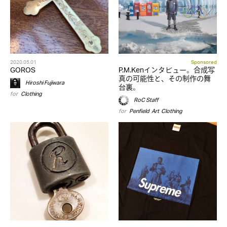
2020.05.01
Sponsored
GOROS
P.M.Kenインタビュー。合成写
真の可能性と、その制作の舞
Hiroshi Fujiwara
台裏。
for
Clothing
RoC Staff
for
Penfield
,
Art
,
Clothing