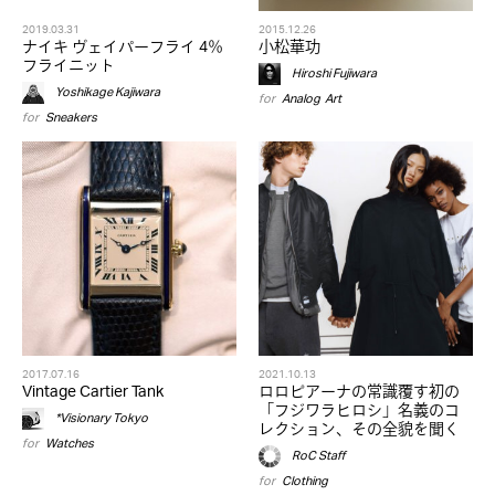
2019.03.31
2015.12.26
ナイキ ヴェイパーフライ 4％
小松華功
フライニット
Hiroshi Fujiwara
Yoshikage Kajiwara
for
Analog
,
Art
for
Sneakers
2017.07.16
2021.10.13
Vintage Cartier Tank
ロロピアーナの常識覆す初の
「フジワラヒロシ」名義のコ
*Visionary Tokyo
レクション、その全貌を聞く
for
Watches
RoC Staff
for
Clothing