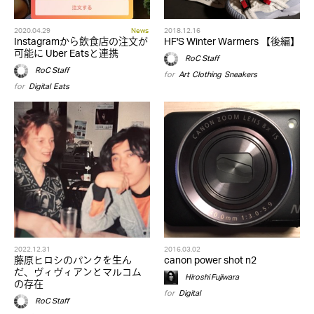
2020.04.29
News
2018.12.16
Instagramから飲食店の注文が
HF'S Winter Warmers 【後編】
可能に Uber Eatsと連携
RoC Staff
RoC Staff
for
Art
,
Clothing
,
Sneakers
for
Digital
,
Eats
2022.12.31
2016.03.02
藤原ヒロシのパンクを生ん
canon power shot n2
だ、ヴィヴィアンとマルコム
Hiroshi Fujiwara
の存在
for
Digital
RoC Staff