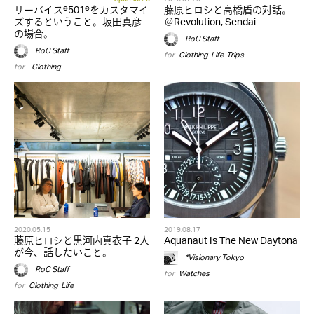
リーバイス®501®をカスタマイ
藤原ヒロシと高橋盾の対話。
ズするということ。坂田真彦
＠Revolution, Sendai
の場合。
RoC Staff
RoC Staff
for
Clothing
,
Life
,
Trips
for
,
Clothing
2020.05.15
2019.08.17
藤原ヒロシと黒河内真衣子 2人
Aquanaut Is The New Daytona
が今、話したいこと。
*Visionary Tokyo
RoC Staff
for
Watches
for
Clothing
,
Life