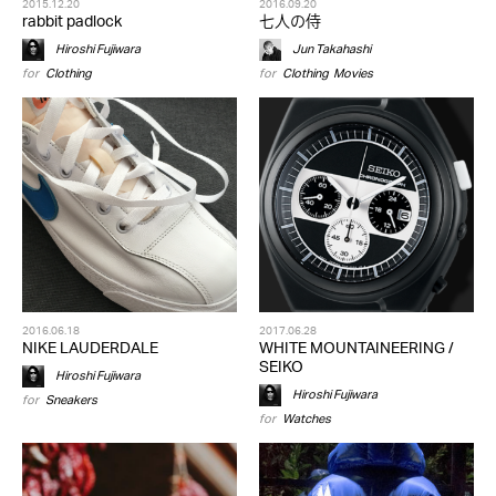
2015.12.20
2016.09.20
rabbit padlock
七人の侍
Hiroshi Fujiwara
Jun Takahashi
for
Clothing
for
Clothing
,
Movies
2016.06.18
2017.06.28
NIKE LAUDERDALE
WHITE MOUNTAINEERING /
SEIKO
Hiroshi Fujiwara
Hiroshi Fujiwara
for
Sneakers
for
Watches