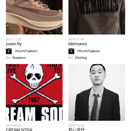
2017.11.26
2015.11.18
zoom fly
Mémoires
Hiroshi Fujiwara
Hiroshi Fujiwara
for
Sneakers
for
Clothing
2017.05.02
2016.10.18
CREAM SODA
若い世代