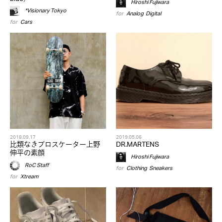
Hiroshi Fujiwara
*Visionary Tokyo
for
Analog
,
Digital
for
Cars
2018.09.17
2019.05.06
比類なきプロスケーター上野
DR.MARTENS
伸平の素顔
Hiroshi Fujiwara
RoC Staff
for
Clothing
,
Sneakers
for
Xtream