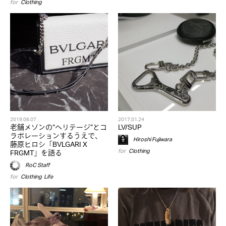
for
Clothing
2019.06.07
2017.01.24
老舗メゾンの“ヘリテージ”とコ
LV/SUP
ラボレーションするうえで、
Hiroshi Fujiwara
藤原ヒロシ「BVLGARI X
for
Clothing
FRGMT」を語る
RoC Staff
for
Clothing
,
Life