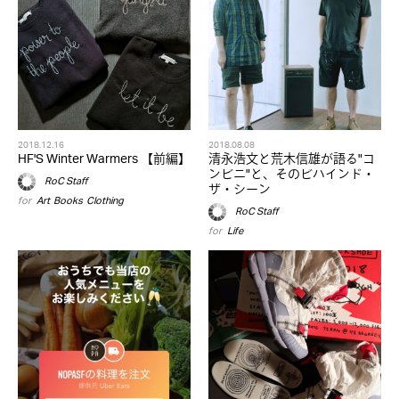
2018.12.16
2018.08.08
HF'S Winter Warmers 【前編】
清永浩文と荒木信雄が語る"コ
ンビニ"と、そのビハインド・
RoC Staff
ザ・シーン
for
Art
,
Books
,
Clothing
RoC Staff
for
Life