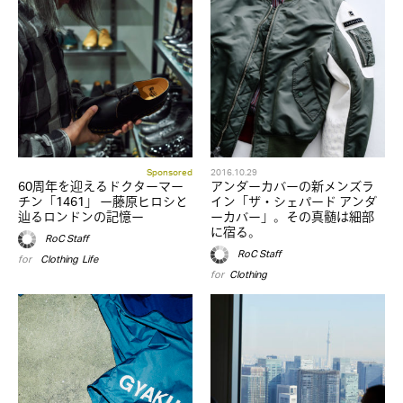
Sponsored
2016.10.29
60周年を迎えるドクターマー
アンダーカバーの新メンズラ
チン「1461」 ー藤原ヒロシと
イン「ザ・シェパード アンダ
辿るロンドンの記憶ー
ーカバー」。その真髄は細部
に宿る。
RoC Staff
RoC Staff
for
,
Clothing
,
Life
for
Clothing