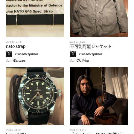
2015.12.15
2016.11.26
nato strap
不可能可能ジャケット
Hiroshi Fujiwara
Hiroshi Fujiwara
for
Watches
for
Clothing
2016.01.31
2017.11.28