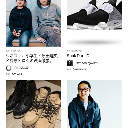
2016.03.30
2016.05.26
シネフィル小学生・原田理央
Sock Dart iD
と藤原ヒロシの映画談義。
Hiroshi Fujiwara
RoC Staff
for
Sneakers
for
Movies