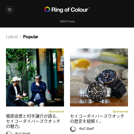
3865 Posts
Latest
Popular
Sponsored
Sponsored
梶原由景と村手謙介が語る、
セイコーダイバーズウオッチ
セイコーダイバーズウオッチ
の歴史を紐解く。
の魅力。
RoC Staff
RoC Staff