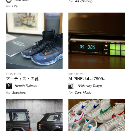
for
Art
,
Clothing
for
Life
2015.11.03
2016.03.25
アーティストの靴
ALPINE Juba 7909J
Hiroshi Fujiwara
*Visionary Tokyo
for
Sneakers
for
Cars
,
Music