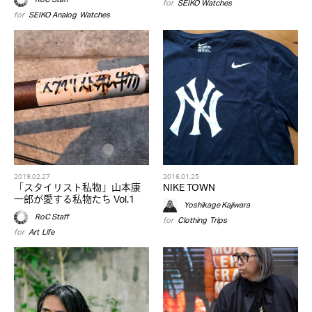
for
SEIKO
,
Watches
for
SEIKO
,
Analog
,
Watches
2019.02.27
2016.01.25
「スタイリスト私物」山本康
NIKE TOWN
一郎が愛する私物たち Vol.1
Yoshikage Kajiwara
RoC Staff
for
Clothing
,
Trips
for
Art
,
Life