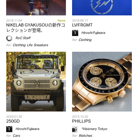
2016.11.04
News
2016.06.17
NIKELAB GYAKUSOUの新作コ
LV/FRGMT
レクションが登場。
Hiroshi Fujiwara
RoC Staff
for
Clothing
for
Clothing
,
Life
,
Sneakers
2020.01.05
2015.10.20
250GD
PHILLIPS
Hiroshi Fujiwara
*Visionary Tokyo
for
Cars
for
Watches