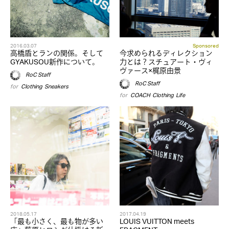
2016.03.07
Sponsored
高橋盾とランの関係。そして
今求められるディレクション
GYAKUSOU新作について。
力とは？スチュアート・ヴィ
ヴァース×梶原由景
RoC Staff
RoC Staff
for
Clothing
,
Sneakers
for
COACH
,
Clothing
,
Life
2018.05.17
2017.04.19
「最も小さく、最も物が多い
LOUIS VUITTON meets