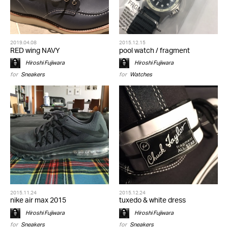
2019.04.08
2015.12.15
RED wing NAVY
pool watch / fragment
Hiroshi Fujiwara
Hiroshi Fujiwara
for
Sneakers
for
Watches
2015.11.24
2015.12.24
nike air max 2015
tuxedo & white dress
Hiroshi Fujiwara
Hiroshi Fujiwara
for
Sneakers
for
Sneakers