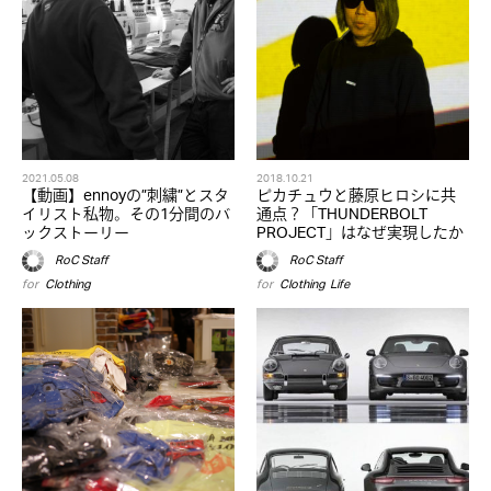
2021.05.08
2018.10.21
【動画】ennoyの”刺繍”とスタ
ピカチュウと藤原ヒロシに共
イリスト私物。その1分間のバ
通点？「THUNDERBOLT
ックストーリー
PROJECT」はなぜ実現したか
RoC Staff
RoC Staff
for
Clothing
for
Clothing
,
Life