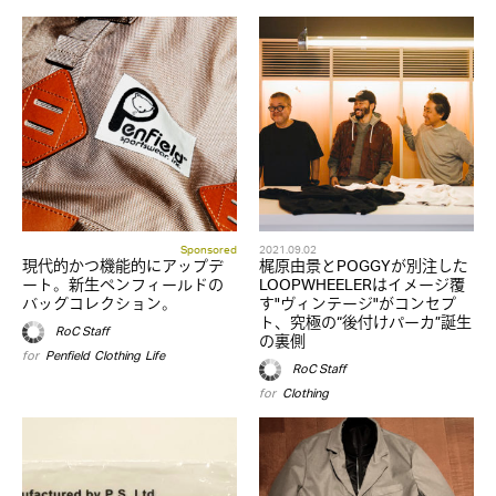
Sponsored
2021.09.02
現代的かつ機能的にアップデ
梶原由景とPOGGYが別注した
ート。新生ペンフィールドの
LOOPWHEELERはイメージ覆
バッグコレクション。
す"ヴィンテージ"がコンセプ
ト、究極の“後付けパーカ”誕生
RoC Staff
の裏側
for
Penfield
,
Clothing
,
Life
RoC Staff
for
Clothing