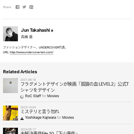
Share:
Jun Takahashi »
高橋 盾
ファッションデザイナー。UNDERCOVER代表。
URL:
http://www.undercoverism.com/
Related Articles
2021.08.18
フラグメントデザインが映画「孤狼の血 LEVEL2」公式T
シャツをデザイン
RoC Staff
for
Movies
2023.10.04
ミステリと言う勿れ
Yoshikage Kajiwara
for
Movies
2024.05.17