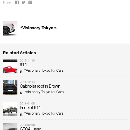
Share:
*Visionary Tokyo »
Related Articles
2015.11.10
911
*Visionary Tokyo
for
Cars
2015.12.14
Cabriolet roof in Brown
*Visionary Tokyo
for
Cars
2016.01.08
Price of 911
*Visionary Tokyo
for
Cars
2016.02.09
GTC4Lusso