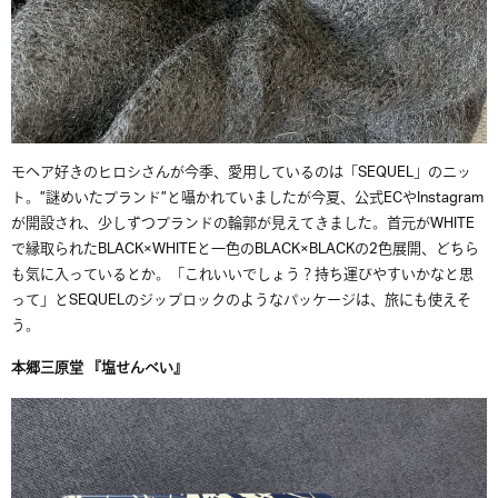
モヘア好きのヒロシさんが今季、愛用しているのは「SEQUEL」のニッ
ト。”謎めいたブランド”と囁かれていましたが今夏、公式ECやInstagram
が開設され、少しずつブランドの輪郭が見えてきました。首元がWHITE
で縁取られたBLACK×WHITEと一色のBLACK×BLACKの2色展開、どちら
も気に入っているとか。「これいいでしょう？持ち運びやすいかなと思
って」とSEQUELのジップロックのようなパッケージは、旅にも使えそ
う。
本郷三原堂 『塩せんべい』