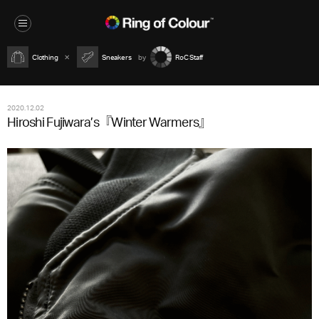
Clothing
Sneakers
RoC Staff
2020.12.02
Hiroshi Fujiwara’s『Winter Warmers』