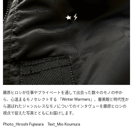
藤原ヒロシが仕事やプライベートを通して出会った数々のモノの中か
ら、心温まるモノセレクトする 「Winter Warmers」。審美眼と時代性か
ら選ばれたジャンルレスなモノについてのインタヴューを藤原ヒロシの
視点で捉えた写真とともにお届けします。
Photo_Hiroshi Fujiwara Text_Mio Koumura