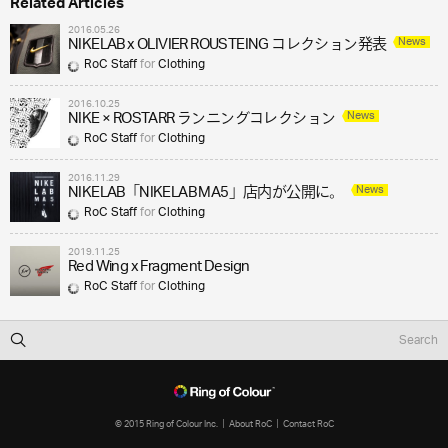
Related Articles
2016.05.26
News
NIKELAB x OLIVIER ROUSTEING コレクション発表
RoC Staff
for
Clothing
2016.10.25
News
NIKE × ROSTARR ランニングコレクション
RoC Staff
for
Clothing
2016.11.29
News
NIKELAB「NIKELAB MA5」店内が公開に。
RoC Staff
for
Clothing
2019.11.25
Red Wing x Fragment Design
RoC Staff
for
Clothing
© 2015 Ring of Colour Inc.
About RoC
Contact RoC