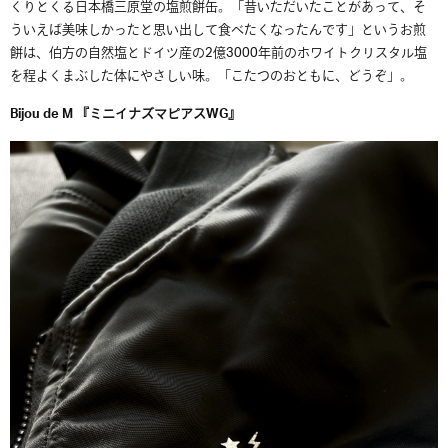
くりとくる日本橋三原堂の塩煎餅缶。「昔いただいたことがあって、そ
ういえば美味しかったと思い出して食べたくなったんです」というお煎
餅は、伯方の自然塩とドイツ産の2億3000年前のホワイトクリスタル塩
を程よくまぶした体にやさしい味。「こたつのおともに、どうぞ」。
Bijou de M 『ミニイナズマピアスWG』