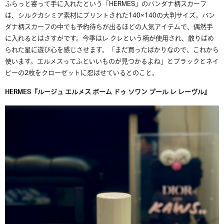
ふらっと寄って手に入れたという「HERMES」のバンダナ柄スカーフ
は、シルクカシミア素材にプリントされた140×140の大判サイズ。バン
ダナ柄スカーフの中でも予約待ちが出るほどの人気アイテムで、偶然手
に入れるとはさすがです。今季はレ クレという柄が使用され、散りばめ
られた星に遊び心を感じさせます。「まだ買ったばかりなので、これから
使います。エルメスってふといいものが見つかるよね」とブラックとネイ
ビーの2枚をクローゼットに忍ばせているとのこと。
HERMES『ルージュ エルメス ボーム ドゥ ソワン プール レ レーヴル』