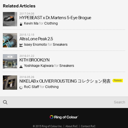
Related Articles
2017.04.06
HYPEBEAST x Dr. Martens 5-Eye Brogue
Kevin Ma
for
Clothing
2015.12.15
Altra Lone Peak 2.5
Issey Enomoto
for
Sneakers
2016.01.22
KITH BROOKLYN
Yoshikage Kajiwara
for
Sneakers
2016.05.26
News
NIKELAB x OLIVIER ROUSTEING コレクション発表
RoC Staff
for
Clothing
© 2015 Ring of Colour Inc.
About RoC
Contact RoC