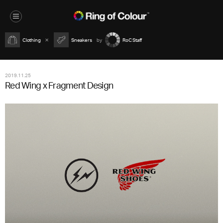
Clothing
Sneakers
RoC Staff
2019.11.25
Red Wing x Fragment Design