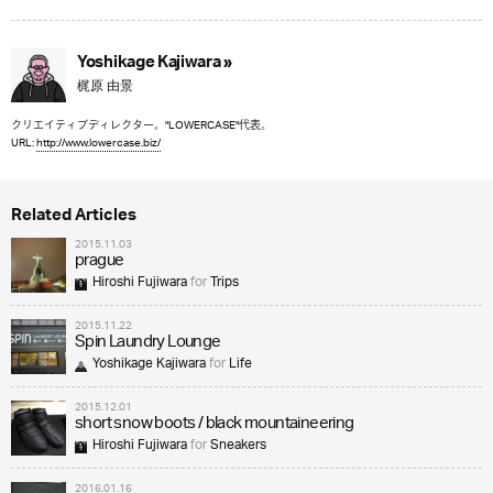
Yoshikage Kajiwara »
梶原 由景
クリエイティブディレクター。"LOWERCASE"代表。
URL:
http://www.lowercase.biz/
Related Articles
2015.11.03
prague
Hiroshi Fujiwara
for
Trips
2015.11.22
Spin Laundry Lounge
Yoshikage Kajiwara
for
Life
2015.12.01
short snow boots / black mountaineering
Hiroshi Fujiwara
for
Sneakers
2016.01.16