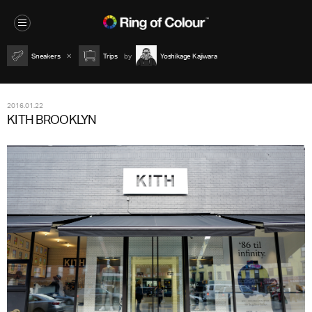
Sneakers
Trips
Yoshikage Kajiwara
2016.01.22
KITH BROOKLYN