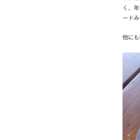
く、年
ードみ
他にも