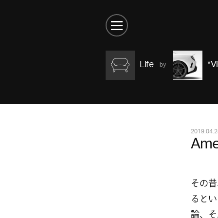
Life
*V
2019.04.2
Ame
その昔
るとい
論、そ