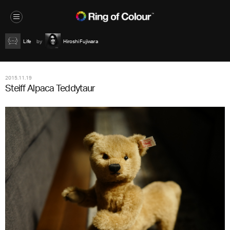
Life
Hiroshi Fujiwara
2015.11.19
Steiff Alpaca Teddytaur