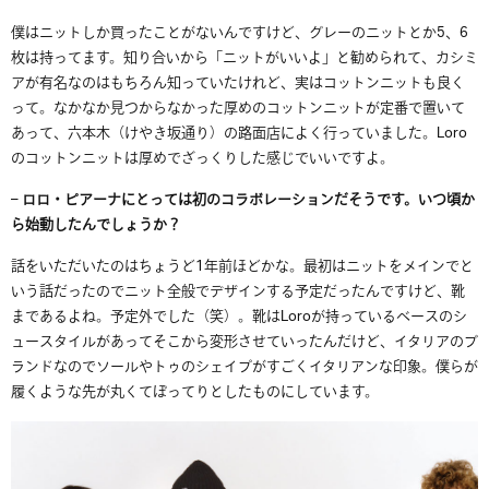
僕はニットしか買ったことがないんですけど、グレーのニットとか5、6
枚は持ってます。知り合いから「ニットがいいよ」と勧められて、カシミ
アが有名なのはもちろん知っていたけれど、実はコットンニットも良く
って。なかなか見つからなかった厚めのコットンニットが定番で置いて
あって、六本木（けやき坂通り）の路面店によく行っていました。Loro
のコットンニットは厚めでざっくりした感じでいいですよ。
– ロロ・ピアーナにとっては初のコラボレーションだそうです。いつ頃か
ら始動したんでしょうか？
話をいただいたのはちょうど1年前ほどかな。最初はニットをメインでと
いう話だったのでニット全般でデザインする予定だったんですけど、靴
まであるよね。予定外でした（笑）。靴はLoroが持っているべースのシ
ュースタイルがあってそこから変形させていったんだけど、イタリアのブ
ランドなのでソールやトゥのシェイプがすごくイタリアンな印象。僕らが
履くような先が丸くてぽってりとしたものにしています。