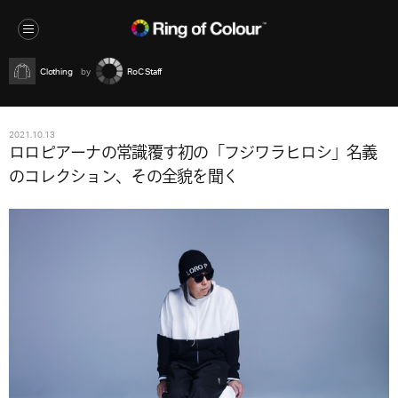
Clothing
RoC Staff
2021.10.13
ロロピアーナの常識覆す初の「フジワラヒロシ」名義
のコレクション、その全貌を聞く