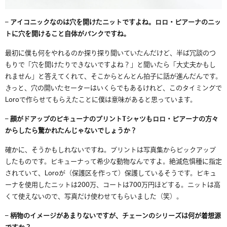
– アイコニックなのは穴を開けたニットですよね。ロロ・ピアーナのニッ
トに穴を開けること自体がパンクですね。
最初に僕も何をやれるのか探り探り聞いていたんだけど、半ば冗談のつ
もりで「穴を開けたりできないですよね？」と聞いたら「大丈夫かもし
れません」と答えてくれて、そこからとんとん拍子に話が進んだんです。
きっと、穴の開いたセーターはいくらでもあるけれど、このタイミングで
Loroで作らせてもらえたことに僕は意味があると思っています。
– 顔がドアップのビキューナのプリントTシャツもロロ・ピアーナの方々
からしたら驚かれたんじゃないでしょうか？
確かに、そうかもしれないですね。プリントは写真集からピックアップ
したものです。ビキューナって希少な動物なんですよ。絶滅危惧種に指定
されていて、Loroが（保護区を作って）保護しているそうです。ビキュ
ーナを使用したニットは200万、コートは700万円ほどする。ニットは高
くて使えないので、写真だけ使わせてもらいました（笑）。
– 柄物のイメージがあまりないですが、チェーンのシリーズは何が着想源