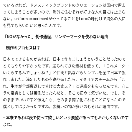
ているけれど、ドメスティックブランドのクリエーションは国内で留ま
ってしまうことが多いので、海外に住むそれが好きな人の目には止まら
ない。uniform experimentがやってることをLoroの味付けで海外の人に
も見てもらいたいと思ったんです。
「NOがなかった」制作過程、サンダーマークを使わない理由
– 制作のプロセスは？
日本でできるものがあれば、日本で作りましょうということだったので
とてもやりやすかったです。送られてきた素材を使って、「これメーター
いくらするんでしょうね？」と仲間と話ながらサンプルを全て日本で製
作しました。満足したものを送り返したら、イタリアのチームから「こ
れ、生地が全部裏返しですけど大丈夫？」と連絡をもらったんです。向こ
うの常識としては裏側だったんだと、そこで初めて気づいた。でも、そ
のままでいいですと伝えたら、そのまま商品化されることになったので
僕としてはよかったですね。裏縫いの物が多いのもそれが理由です。
– 本来であれば表で使って欲しいという要望があってもおかしくないです
よね。