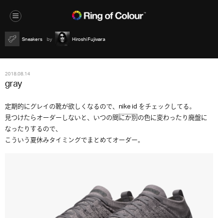
Sneakers
Hiroshi Fujiwara
2018.08.14
gray
定期的にグレイの靴が欲しくなるので、
nike id
をチェックしてる。
見つけたらオーダーしないと、いつの間にか別の色に変わったり廃盤に
なったりするので、
こういう夏休みタイミングでまとめてオーダー。