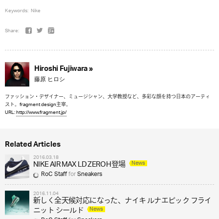
Keywords:
Nike
Share:
Hiroshi Fujiwara »
藤原 ヒロシ
ファッション・デザイナー、ミュージシャン、大学教授など、多彩な顔を持つ日本のアーティ
スト。fragment design主宰。
URL:
http://www.fragment.jp/
Related Articles
2016.03.18
News
NIKE AIR MAX LD ZERO H登場
RoC Staff
for
Sneakers
2016.11.04
新しく全天候対応になった、ナイキ ルナエピック フライ
News
ニット シールド