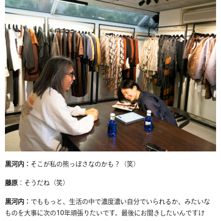
黒河内：
そこが私の熊っぽさなのかも？（笑）
藤原
：そうだね（笑）
黒河内：
でももっと、生活の中で濃度濃い自分でいられるか、みたいな
ものを大事に次の
10
年頑張りたいです。最後に
お
聞き
し
たいんですけ