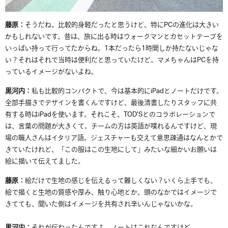
藤原：
そうだね。比較的身軽だったと思うけど、特に
PC
の進化は大きい
かもしれないです。昔は、旅に出る時はウォークマンとカセットテープを
いっぱい持って行ってたからね。
1
本だったら
1
時間しか持たないじゃな
い？それはそれで当時は便利だと思っていたけど。マメちゃんはPCを持
っているイメージがないよね。
黒河内：
私も比較的コンパクトで、今は基本的に
iPad
とノートだけです。
全部手描きでデザインを書くんですけど、最後清書したりスタッフに共
有する時は
iPad
を使います。それこそ、
TOD’S
とのコラボレーションで
は、言葉の問題が大きくて。チームの方は英語が喋れるんですけど、現
場の職人さんはイタリア語。ジェスチャーも交えて意思疎通はなんとかで
きていたけれど、「この服はこの生地にして」みたいな細かいお願いは
絵に描いて伝えてました。
藤原：
絵だけで生地の感じを伝えるって難しくない？いくら上手でも、
絵で描くと生地の質感や厚み、触り心地とか、頭のなかではイメージで
きてても、聞いた側はイメージを共有され辛いんじゃないかな。
黒河内：
それが伝わったんですよ。ノートはこれなんですけど。