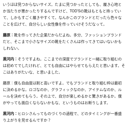
いうほぼ見つからないサイズ。たまに見つかったとしても、履き心地と
か当たりが悪かったりするんですけど、
TOD’S
の靴は
もともと持ってい
て、しかも
すごく履きやすくて。なんかこのブランドとだったら色々な
ことを広げて
、自分らしい女性像を作って
いけそうだなって。
藤原：
靴を作ってきた企業だからだよね。多分、ファッションブランド
だと、そこまで小さなサイズの靴をたくさんは作ってきてはいないかも
しれない。
黒河内：
そうですよね。ここまで
の深度で
ブランドと一緒に取り組むの
は初めてでしたけれど、
とても
自由にはやらせてもら
えたと思います
。そ
こはありがたいな
、と
思いました。
藤原：僕も自由度は割と高いですよ。
でもブランドと取り組む枠は最初
に決めるかな。ロゴなのか、グラフィックなのか、アイテムなのか、ル
ールを決めてもらう。その上で、自分が楽しめるかと驚きがあるか。僕
がやっても面白くならないかもな、というものはお断りします。
黒河内：
ヒロシさんってものづくりの過程で、どのタイミングが一番盛
り上がりを見せるんですか？