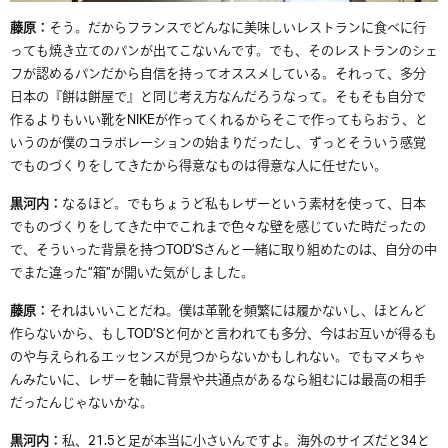
藤原：
そう。だからフランスでどんなに美味しいレストランに食べに行
っても焼き立てのパンが出てこないんです。でも、そのレストランのシェ
フが認めるパンだから自信を持ってオススメしている。それって、多分
日本の『餅は餅屋で』と同じ考え方なんだろうなって。そもそも自分で
作るよりもいい靴を
NIKE
が作ってくれるからそこで作ってもらおう、と
いうのが僕のコラボレーションの始まりだったし、ずっとそういう感覚
でものづくりをしてきたから得意なものは得意な人に任せたい。
黒河内：
なるほど。でもちょうど
私もレザーという素材を使って、日本
でものづくりをしてきた中でこれまで色々な壁を感じていた時だったの
で、そういった背景を持つ
TOD’S
さんと一緒に取り組めたのは、自分の中
でまた違った
”
箱
”
が開いた気がしました。
藤原：
それはいいことだね。僕は革靴を頻繁には履かないし、ほとんど
作らないから、もし
TOD’S
と何かと言われても多分、今はお互いが得るも
のや与えられるエッセンスが見つからないかもしれない。でもマメちゃ
んみたいに、レザーを軸に背景や共通点があるなら組むには最高の相手
だったんじゃないかな。
黒河内：
私、
21.5
と足が本当に小さいんですよ。海外のサイズだと
34
と