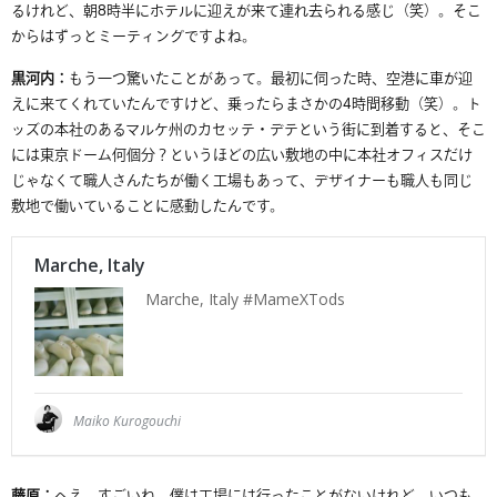
るけれど、朝
8
時半にホテルに迎えが
来
て連れ去られる感じ（笑）。そこ
からはずっとミーティングですよね。
黒河内：
もう一つ驚いたことがあって。最初に伺った時、空港に車が迎
えに来てくれていたんですけど、乗ったらまさかの
4
時間移動（笑）。ト
ッズの本社のあるマルケ州の
カセッテ・デテ
という街に到着すると、そこ
には東京ドーム何個分？というほどの広い敷地の中に本社
オフィス
だけ
じゃなくて職人さんたちが働く工場もあって、
デザイナーも職人も同じ
敷地で働いていることに感動したんです
。
藤原：
へえ、すごいね。僕は工場には行ったことがないけれど、いつも