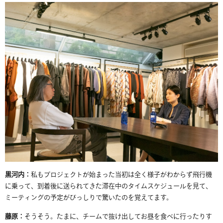
黒河内：
私
もプロジェクトが始まった当初は
全く様子がわからず飛行機
に乗って、到着後に
送られてきた
滞在中のタイムスケジュール
を
見
て、
ミーティングの
予定がびっしり
で驚いたのを覚えてます。
藤原：
そうそう。たまに、チームで抜け出してお昼を食べに行ったりす