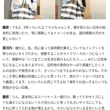
藤原：
でも
2
、
3
年くらいだよ？マメちゃんこそ、僕が知らない日本の田
舎町に突然いたり、常に移動してるイメージがある。国内移動の方が大
変じゃない？
黒河内：
確かに。私、机に座って長時間仕事をしていてもインプットを
得られないタイプだから、移動することがライフワークの一つになって
いて。移動中は「いつまでこの生活を続けるんだろう
……
」みたいな気持
ちになることも
ありますけど
、目的地の景色はやっぱり素敵だしたくさ
んの出会いや発見があって、きっといつまでも止められないです
ね
。だか
ら
こそ
常に移動は快適にしたいと思っていて、旅のワードローブはかな
り厳選してます。ヒロシさんも同じですよね？海外でお会いするといつも
荷物が少ない印象。
藤原：
うん、基本的にはスーツケース一個だけ。鞄ってどのサイズにし
ても満タンにならない？入り切らないと思って大きいサイズにしても、
それに伴って入れる物が増えるから、小さいなら小さいままがいいと思