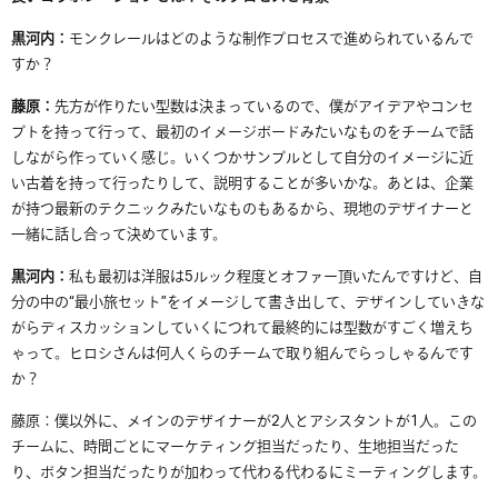
黒河内：
モンクレールはどのような制作プロセスで進められているんで
すか？
藤原：
先方が作りたい型数は決まっているので、僕がアイデアやコンセ
プトを持って行って、最初のイメージボードみたいなものをチームで話
しながら作っていく感じ。いくつかサンプルとして自分のイメージに近
い古着を持って行ったりして、説明することが多いかな。あとは、企業
が持つ最新のテクニックみたいなものもあるから、現地のデザイナーと
一緒に話し合って決めています。
黒河内：
私も最初は
洋服は
5
ルック程度とオファー頂いたんですけど、自
分の中の
“
最小旅セット
”
をイメージして書き出して、デザインしてい
きな
がらディスカッションしていく
につれて最終的には型数がすごく増えち
ゃって。ヒロシさんは何人くらのチームで取り組んでらっしゃるんです
か？
藤原：
僕以外に、メインのデザイナーが
2
人とアシスタントが
1
人。この
チームに、時間ごとにマーケティング担当だったり、生地担当だった
り、ボタン担当だったりが加わって代わる代わるにミーティングします。