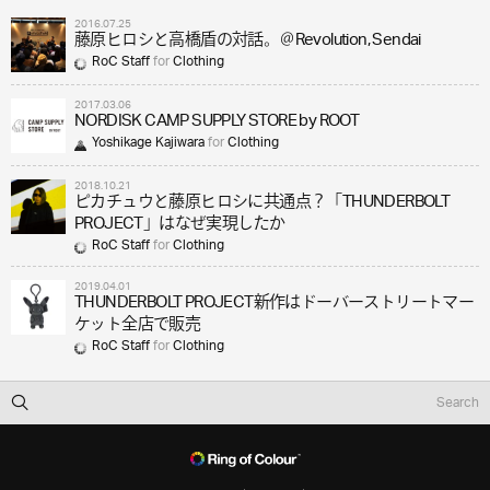
2016.07.25
藤原ヒロシと高橋盾の対話。＠Revolution, Sendai
RoC Staff
for
Clothing
2017.03.06
NORDISK CAMP SUPPLY STORE by ROOT
Yoshikage Kajiwara
for
Clothing
2018.10.21
ピカチュウと藤原ヒロシに共通点？「THUNDERBOLT
PROJECT」はなぜ実現したか
RoC Staff
for
Clothing
2019.04.01
THUNDERBOLT PROJECT新作はドーバーストリートマー
ケット全店で販売
RoC Staff
for
Clothing