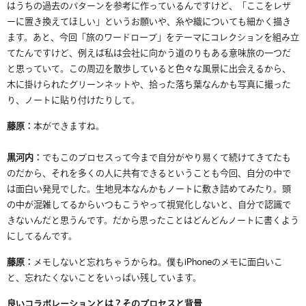
はうちの過去のパターンを
参考に作って
いるんですけど、「ここをレザ
ーに置き換えてほしい」というお願いや、糸や織についても細かく描き
ます。あと、今回「旅のワードローブ」をテーマにコレクションを組み立
てたんですけど、例えば私は会社に向かう道
の
りもある意味旅の一つだ
と思っていて。この周辺を散歩していると色々な風景に出会えるから、
木に掛けられたグリーンネットや、拾った落ち葉なんかも写真
に撮った
り、ノートに
貼り付けたりして。
藤原：
本ができますね。
黒河内：
でもこのプロセスって今まで自分がやり易くて続けてきてたも
のだから、それを多くの人に共有できるということも今回、自分の中で
は面白い発見でした。生地見本なんかもノートに敷き詰めてみたり。頭
の中が混雑してるからいつもこうやって視覚化しないと、自分で認識で
きないんだと思うんです。だから思ったことはどんどんノートに書くよう
にしてるんです。
藤原：
メモしないと忘れちゃうからね。僕も
iPhone
のメモに面白いこ
と、忘れたくないことをいっぱい残しています。
良いコラボレーションとは？そのプロセスと背景