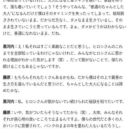
い頃は尖っているけれど、大人になると革ジャンを脱いで、家庭を持っ
て、落ち着いていくでしょう？そうやってみんな、
”
普通のちゃんとした
大人
”
になるんだけど僕はそのタイミングを失ったってしまって、結局脱
ぎきれていないまま。だから仕方なく、ダメなまま生きているし、その
まま生きていこうと思っているんです。まぁ、ダメかどうかはわからない
けど、普通になれないまま、だね。
黒河内：
え！私それはすごく
素敵な
ことだと思うし、ヒロシさんのこれ
までを全部知っているわけじゃないけれど、
みんな
がヒロシさんに惹か
れる理由がわかった気がします（笑）。だって脱がないことで、保たれ
続けることもあるじゃないですか。
藤原：
もちろんそれもたくさんあるかもね。だから僕はその上で最善の
生き方を選んでいるんだと思うけど、ちゃんとした大人になることは諦
めたかな。
黒河内：
私、ヒロシさんが脱がないでい続けられた秘訣を知りたいです。
藤原：
いや、気がついたらそうなってたから（笑）。大体、みんなそれ
ぞれが居心地の良いところで止まるんですよ。僕らの世代だと多くの人
がパンクに影響されて、パンクのままの年を重ねた人もいるだろうし。