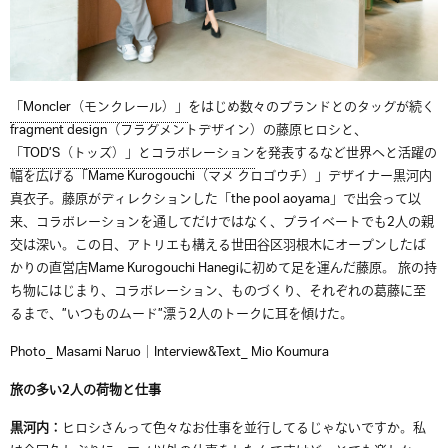
「Moncler（モンクレール）」
をはじめ数々のブランドとのタッグが続く
fragment design
（フラグメントデザイン）の藤原ヒロシと、
「TOD’S（トッズ）」とコラボレーション
を発表するなど世界へと活躍の
幅を広げる「Mame Kurogouchi（マメ クロゴウチ）」デザイナー黒河内
真衣子。藤原がディレクションした「the pool aoyama」で出会って以
来、コラボレーションを通してだけではなく、プライベートでも2人の親
交は深い。この日、アトリエも構える世田谷区羽根木にオープンしたば
かりの直営店Mame Kurogouchi Hanegiに初めて足を運んだ藤原。 旅の持
ち物にはじまり、コラボレーション、ものづくり、それぞれの葛藤に至
るまで、”いつものムード”漂う2人のトークに耳を傾けた。
Photo_ Masami Naruo｜Interview&Text_ Mio Koumura
旅の多い
2人の荷物と仕事
黒河内：
ヒロシさんって色々なお仕事を並行してるじゃないですか。私