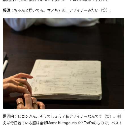
藤原：
ちゃんと描いてる。マメちゃん、デザイナーみたい（笑）。
黒河内：
ヒロシさん、そうでしょう？私デザイナーなんです（笑）。例
えば今日着ている
服は全部Mame Kurogouchi for Tod’sのもので、
ベスト