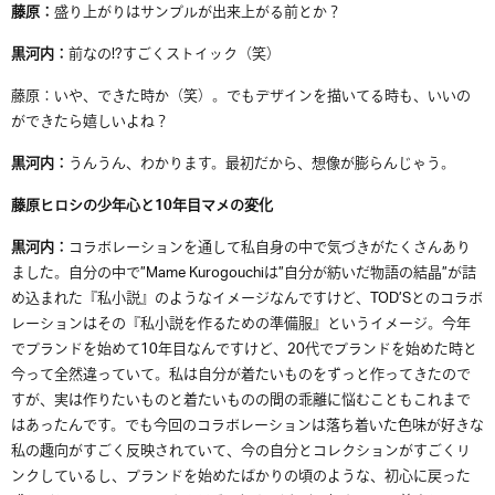
藤原：
盛り上がりはサンプルが出来上がる前とか？
黒河内：
前なの!?
すごくストイック（笑）
藤原：いや、できた時か（笑）。でもデザインを描いてる時も、いいの
ができたら嬉しいよね？
黒河内：
うんうん、わかります。最初だから、想像が膨らんじゃう。
藤原ヒロシの少年心と10年目マメの変化
黒
河内：
コラボレーションを通して私自身の中で気づきがたくさんあり
ました。自分の中で
”
M
ame
K
urogouchi
は
”
自分が紡いだ物語の結晶
”
が詰
め込まれた『私小説』のようなイメージなんですけど、
TOD’S
とのコラボ
レーション
はその
『
私小説を作るための準備服
』
というイメージ。今年
でブランドを始めて
10
年目なんですけど、
20
代
でブランドを始めた時と
今って全然違っていて。私は自分が着たいものをずっと作ってきたので
すが
、
実は
作りたいものと着たいものの間の乖離
に
悩むこともこれまで
はあったんです
。でも
今回のコラボレーションは落ち着いた色味が好きな
私の趣向がすごく反映されていて、今の自分とコレクションがすごくリ
ンクしているし、ブランドを始めたばかりの頃のような、初心に戻った