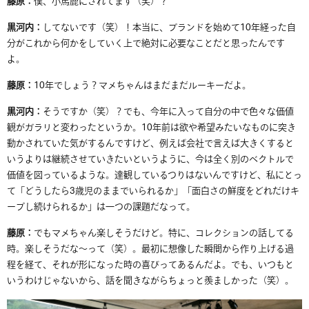
藤原：
僕、小馬鹿にされてます（笑）？
黒河内：
してないです（笑）！本当に、ブランドを始めて
10
年経った自
分がこれから何かをしていく上で絶対に必要なことだと思ったんです
よ。
藤原：
10
年でしょう？マメちゃんはまだまだルーキーだよ。
黒河内：
そうですか（笑）？でも、今年に入って自分の中で色々な価値
観がガラリと変わったというか。
10
年前は欲や希望みたいなものに突き
動かされていた気がするんですけど、例えば会社で言えば大きくすると
いうよりは継続させていきたいというように、今は全く別のベクトルで
価値を図っているような。達観しているつりはないんですけど、私にとっ
て「どうしたら3歳児のままでいられるか」「
面白さの鮮度をどれだけキ
ープし続けられるか」は一つの課題だなって。
藤原：
でもマメちゃん楽しそうだけど。特に、コレクションの話してる
時。楽しそうだな〜って（笑）。最初に想像した瞬間から作り上げる過
程を経て、それが形になった時の喜びってあるんだよ。でも、いつもと
いうわけじゃないから、
話を聞きながらちょっと羨ましかった（笑）。