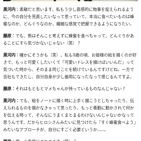
黒河内：
素敵だと思います。私もう少し直感的に物事を捉えられるよう
に、今の自分を見直したいなって思っていて。本当に食べたいものは蜂
蜜なのか、どんぐりなのか。繊細な感覚で把握できるようになりたい。
藤原：
でも、熊はそんこと考えずに蜂蜜を食べちゃって、どんぐりがあ
ることにすら気づかないじゃない（笑）？
黒河内：
確かにそうかも（笑）。
私も
3
歳の頃、お姫様の絵を描くのが好
きで、もっと可愛くしたいくて「可愛いドレスを描けばいいんだ」って
気づいた時から、そのまま同じことを続け
て
いるんですけどね。
一方で
会社もできたし、自分自身が
少し
器用になったなって感じるんですよ。
藤原：
それはもともとマメちゃんが持っているものなんじゃない？
黒河内：
でも、絵をノートに描く時に上手く描こうとしちゃったり、伝
えられるものを描かなきゃって思ったり。もっと衝動に動かされて何か
を伝える時って、そんなにうまくまとまるわけないんじゃないかなって
思うんです。だからヒロシさんみたいに見つけたら「すぐ蜂蜜食べよう」
みたいなアプローチが、自分にすごく必要というか
……。