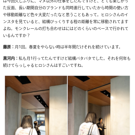
は今回久しぶりに、マメ以外の仕事をしたんですけど、とても楽しかっ
た反面、
長い期間
自分のブランドも同時
進行
していたから時間の使い方
や移動距離など色々大変だったなと思うこともあって。ヒロシさんのイ
ンスタを見ていると、結構びっくりする程の距離を常に移動されてます
よね。モンクレールの打ち合わせはにはどのくらいのペースで行かれて
いるんですか？
藤原：
月
1
回。春夏をやらない時は半年間だけそれを続けています。
黒河内：
私も月
1
行ってたんですけど結構バタバタ
でした
。それを何年も
続けて
らっしゃ
るヒロシさん
は
すごい
ですね
。