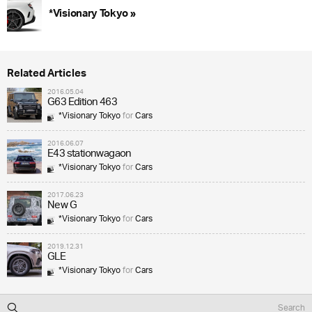
*Visionary Tokyo »
Related Articles
2016.05.04
G63 Edition 463
*Visionary Tokyo
for
Cars
2016.06.07
E43 stationwagaon
*Visionary Tokyo
for
Cars
2017.06.23
New G
*Visionary Tokyo
for
Cars
2019.12.31
GLE
*Visionary Tokyo
for
Cars