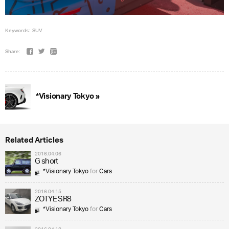
Keywords:
SUV
Share:
*Visionary Tokyo »
Related Articles
2016.04.06
G short
*Visionary Tokyo
for
Cars
2016.04.15
ZOTYE SR8
*Visionary Tokyo
for
Cars
2016.04.18