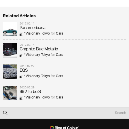
Related Articles
2017.02.11
Panamericana
*Visionary Tokyo
for
Cars
2017.03.14
Graphite Blue Metallic
*Visionary Tokyo
for
Cars
2019.07.27
EQS
*Visionary Tokyo
for
Cars
2020.02.28
992 Turbo S
*Visionary Tokyo
for
Cars