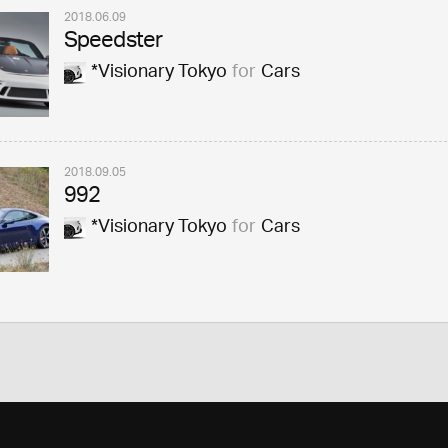
2018.06.09
Speedster
*Visionary Tokyo
for
Cars
2018.09.05
992
*Visionary Tokyo
for
Cars