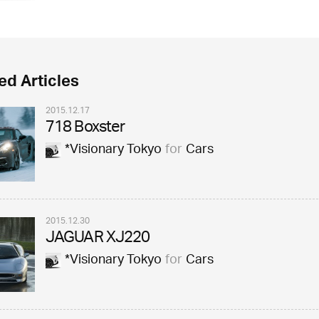
ed Articles
2015.12.17
718 Boxster
*Visionary Tokyo
for
Cars
2015.12.30
JAGUAR XJ220
*Visionary Tokyo
for
Cars