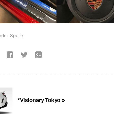
rds:
Sports
*Visionary Tokyo »