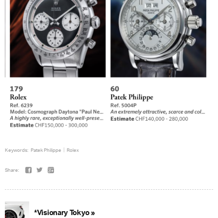
Keywords:
Patek Philippe
Rolex
Share:
*Visionary Tokyo »