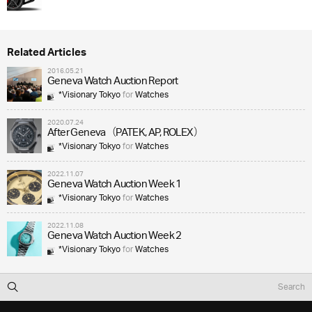
Related Articles
2016.05.21
Geneva Watch Auction Report
*Visionary Tokyo
for
Watches
2020.07.24
After Geneva（PATEK, AP, ROLEX）
*Visionary Tokyo
for
Watches
2022.11.07
Geneva Watch Auction Week 1
*Visionary Tokyo
for
Watches
2022.11.08
Geneva Watch Auction Week 2
*Visionary Tokyo
for
Watches