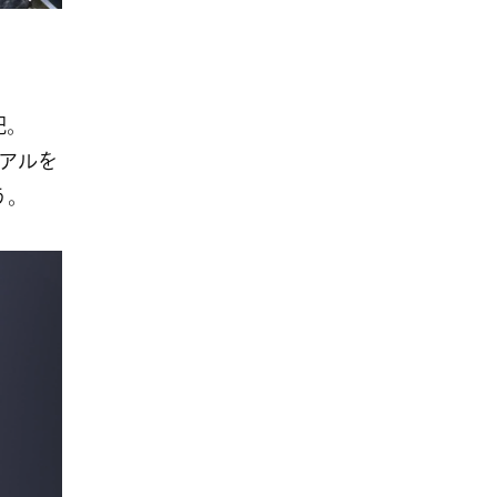
記。
イアルを
う。