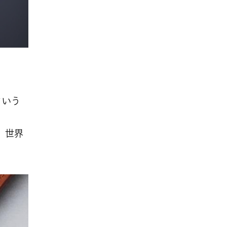
という
。世界