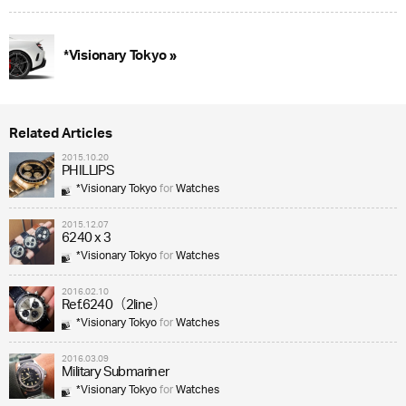
*Visionary Tokyo »
Related Articles
2015.10.20
PHILLIPS
*Visionary Tokyo
for
Watches
2015.12.07
6240 x 3
*Visionary Tokyo
for
Watches
2016.02.10
Ref.6240（2line）
*Visionary Tokyo
for
Watches
2016.03.09
Military Submariner
*Visionary Tokyo
for
Watches