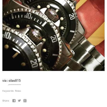
via :
silas815
Keywords:
Rolex
Share: