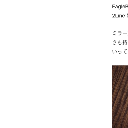
Eag
2Li
ミラー
さも持
いって