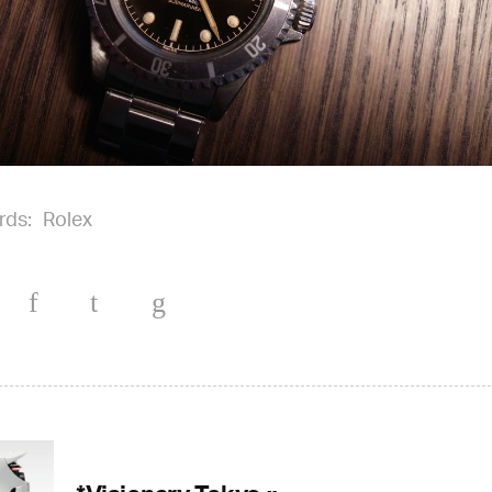
rds:
Rolex