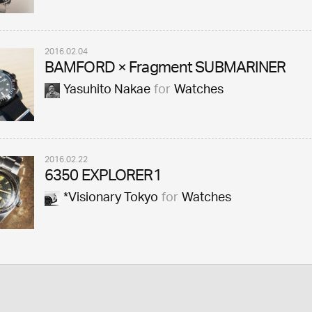
2016.02.04
BAMFORD × Fragment SUBMARINER
Yasuhito Nakae
for
Watches
2016.02.22
6350 EXPLORER1
*Visionary Tokyo
for
Watches