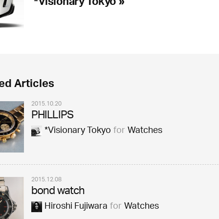
*Visionary Tokyo »
ed Articles
2015.10.20
PHILLIPS
*Visionary Tokyo
for
Watches
2015.12.08
bond watch
Hiroshi Fujiwara
for
Watches