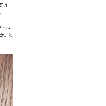
表記は
針。
ブっぽ
か。と