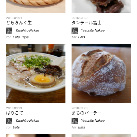
2016.04.04
2016.03.30
どらきんぐ生
タンテール富士
Yasuhito Nakae
Yasuhito Nakae
for
Eats
,
Trips
for
Eats
2016.03.29
2016.03.28
ばりこて
まちのパーラー
Yasuhito Nakae
Yasuhito Nakae
for
Eats
for
Eats