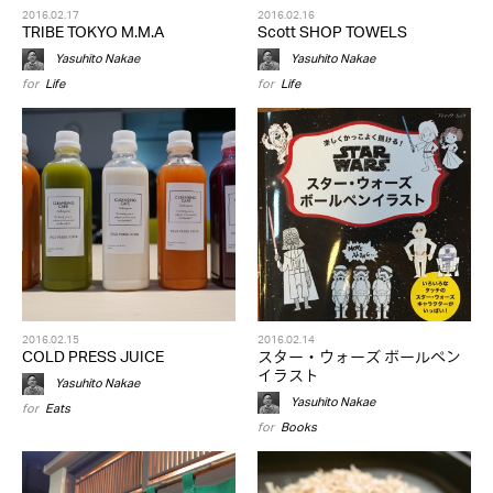
2016.02.17
2016.02.16
TRIBE TOKYO M.M.A
Scott SHOP TOWELS
Yasuhito Nakae
Yasuhito Nakae
for
Life
for
Life
2016.02.15
2016.02.14
COLD PRESS JUICE
スター・ウォーズ ボールペン
イラスト
Yasuhito Nakae
Yasuhito Nakae
for
Eats
for
Books