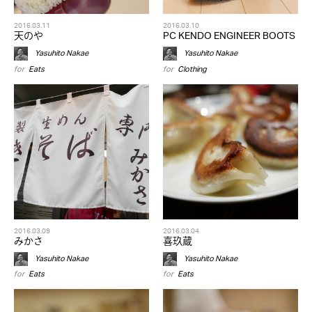
2016.03.11
2016.03.10
天のや
PC KENDO ENGINEER BOOTS
Yasuhito Nakae
Yasuhito Nakae
for
Eats
for
Clothing
2016.03.09
2016.03.04
みかさ
喜玖蔵
Yasuhito Nakae
Yasuhito Nakae
for
Eats
for
Eats