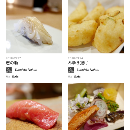
2016.03.27
2016.03.24
志の助
みゆき揚げ
Yasuhito Nakae
Yasuhito Nakae
for
Eats
for
Eats