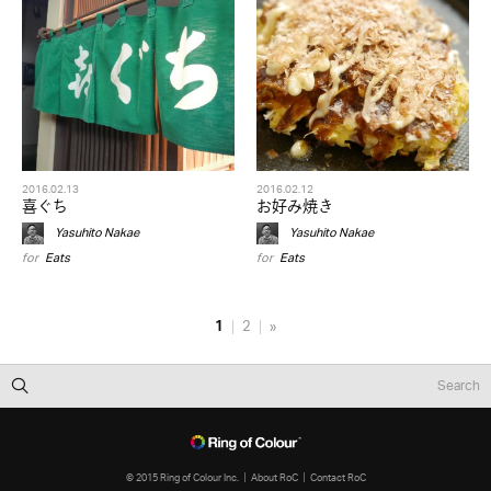
2016.02.13
2016.02.12
喜ぐち
お好み焼き
Yasuhito Nakae
Yasuhito Nakae
for
Eats
for
Eats
1
2
»
© 2015 Ring of Colour Inc.
About RoC
Contact RoC