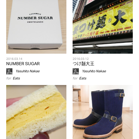
2016.03.14
2016.03.12
NUMBER SUGAR
つけ麺大王
Yasuhito Nakae
Yasuhito Nakae
for
Eats
for
Eats