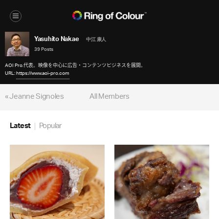
Yasuhito Nakae
中江 康人
39 Posts
AOI Pro.代表。映像を中心に広告・コンテンツビジネスを展開。
URL:
https://www.aoi-pro.com
« Jeanne Signoles
All Members
Latest
Popular