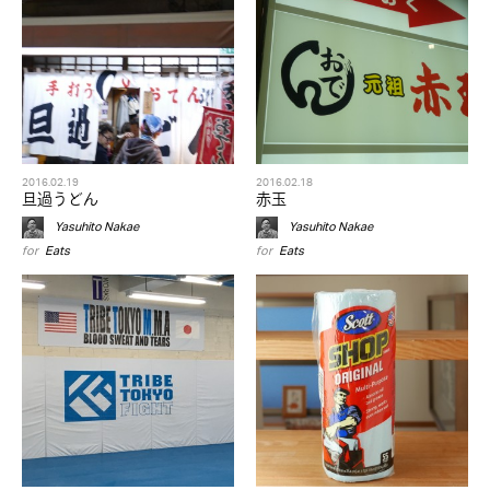
2016.02.19
2016.02.18
旦過うどん
赤玉
Yasuhito Nakae
Yasuhito Nakae
for
Eats
for
Eats