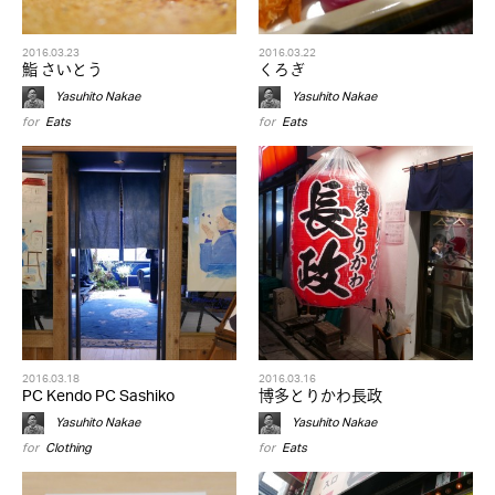
2016.03.23
2016.03.22
鮨 さいとう
くろぎ
Yasuhito Nakae
Yasuhito Nakae
for
Eats
for
Eats
2016.03.18
2016.03.16
PC Kendo PC Sashiko
博多とりかわ長政
Yasuhito Nakae
Yasuhito Nakae
for
Clothing
for
Eats