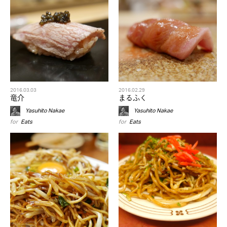
2016.03.03
2016.02.29
竜介
まるふく
Yasuhito Nakae
Yasuhito Nakae
for
Eats
for
Eats