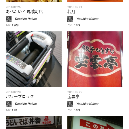
2016.02.25
2016.02.24
あぺたいと 馬喰町店
若月
Yasuhito Nakae
Yasuhito Nakae
for
Eats
for
Eats
2016.02.23
2016.02.22
パワーブロック
宝雲亭
Yasuhito Nakae
Yasuhito Nakae
for
Life
for
Eats