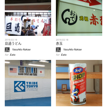
2016.02.19
2016.02.18
旦過うどん
赤玉
Yasuhito Nakae
Yasuhito Nakae
for
Eats
for
Eats