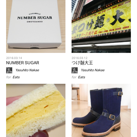
2016.03.14
2016.03.12
NUMBER SUGAR
つけ麺大王
Yasuhito Nakae
Yasuhito Nakae
for
Eats
for
Eats