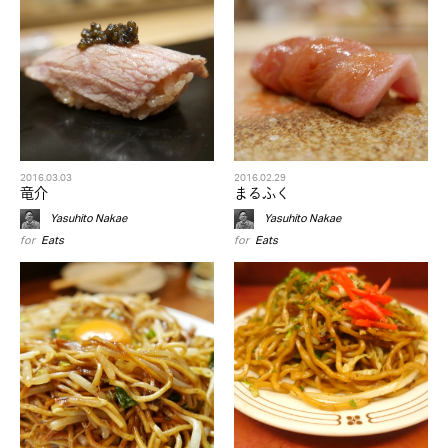
2016.03.03
2016.02.29
竜介
まるふく
Yasuhito Nakae
Yasuhito Nakae
for
Eats
for
Eats