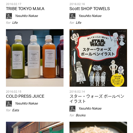
2016.02.17
2016.02.16
TRIBE TOKYO M.M.A
Scott SHOP TOWELS
Yasuhito Nakae
Yasuhito Nakae
for
Life
for
Life
2016.02.15
2016.02.14
COLD PRESS JUICE
スター・ウォーズ ボールペン
イラスト
Yasuhito Nakae
Yasuhito Nakae
for
Eats
for
Books