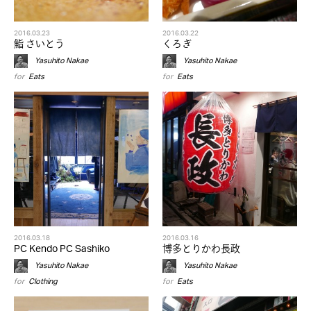
2016.03.23
2016.03.22
鮨 さいとう
くろぎ
Yasuhito Nakae
Yasuhito Nakae
for
Eats
for
Eats
2016.03.18
2016.03.16
PC Kendo PC Sashiko
博多とりかわ長政
Yasuhito Nakae
Yasuhito Nakae
for
Clothing
for
Eats