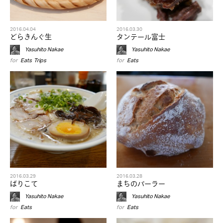
2016.04.04
2016.03.30
どらきんぐ生
タンテール富士
Yasuhito Nakae
Yasuhito Nakae
for
Eats
,
Trips
for
Eats
2016.03.29
2016.03.28
ばりこて
まちのパーラー
Yasuhito Nakae
Yasuhito Nakae
for
Eats
for
Eats