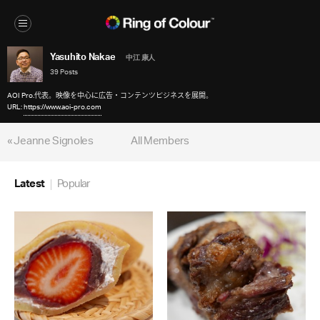
Yasuhito Nakae
中江 康人
39 Posts
AOI Pro.代表。映像を中心に広告・コンテンツビジネスを展開。
URL:
https://www.aoi-pro.com
« Jeanne Signoles
All Members
Latest
Popular