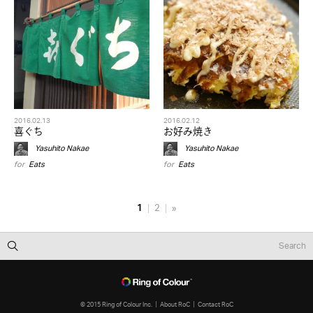
2016.02.13
2016.02.12
喜ぐち
お好み焼き
Yasuhito Nakae
Yasuhito Nakae
for
Eats
for
Eats
1
2
»
© 2015 Ring of Colour Inc.
About RoC
Contact RoC