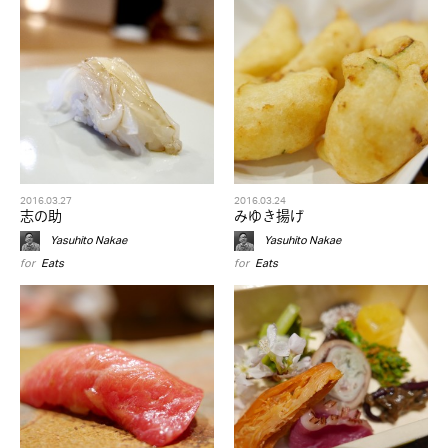
2016.03.27
2016.03.24
志の助
みゆき揚げ
Yasuhito Nakae
Yasuhito Nakae
for
Eats
for
Eats