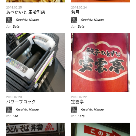
2016.02.25
2016.02.24
あぺたいと 馬喰町店
若月
Yasuhito Nakae
Yasuhito Nakae
for
Eats
for
Eats
2016.02.23
2016.02.22
パワーブロック
宝雲亭
Yasuhito Nakae
Yasuhito Nakae
for
Life
for
Eats