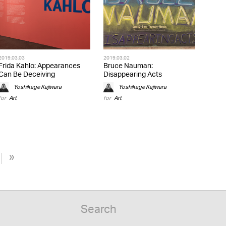
2019.03.03
2019.03.02
Frida Kahlo: Appearances
Bruce Nauman:
Can Be Deceiving
Disappearing Acts
Yoshikage Kajiwara
Yoshikage Kajiwara
for
Art
for
Art
»