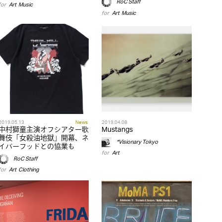
RoC Staff
for
Art
,
Music
for
Art
,
Music
2019.05.13
News
2019.04.08
中村獅童主演オフシアター歌
Mustangs
舞伎「女殺油地獄」開幕、ネ
*Visionary Tokyo
イバーフッドとの協業も
for
Art
RoC Staff
for
Art
,
Clothing