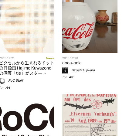
2019.12.21
News
2019.12.20
ピクセルから生まれるドット
coca-cola
の肖像画 Hajime Kuwazono
Hiroshi Fujiwara
の個展「tie」がスタート
for
Art
RoC Staff
for
Art