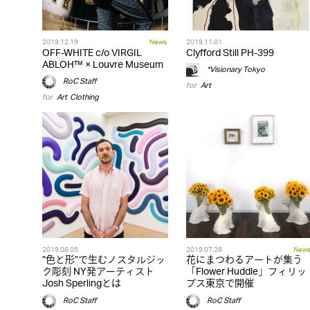
2019.12.19
News
2019.11.01
OFF-WHITE c/o VIRGIL
Clyfford Still PH-399
ABLOH™ × Louvre Museum
*Visionary Tokyo
RoC Staff
for
Art
for
Art
,
Clothing
2019.08.05
2019.07.28
New
”色と形”で生むノスタルジッ
花にまつわるアートが集う
ク彫刻 NY発アーティスト
「Flower Huddle」フィリッ
Josh Sperlingとは
プス東京で開催
RoC Staff
RoC Staff