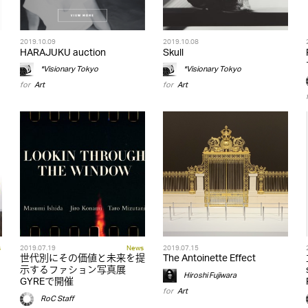
2019.10.09
2019.10.08
HARAJUKU auction
Skull
*Visionary Tokyo
*Visionary Tokyo
for
Art
for
Art
s
2019.07.19
News
2019.07.15
世代別にその価値と未来を提
The Antoinette Effect
示するファション写真展
Hiroshi Fujiwara
GYREで開催
for
Art
RoC Staff