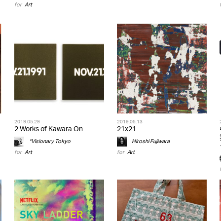
for
Art
2019.05.29
2019.05.13
2 Works of Kawara On
21x21
*Visionary Tokyo
Hiroshi Fujiwara
for
Art
for
Art