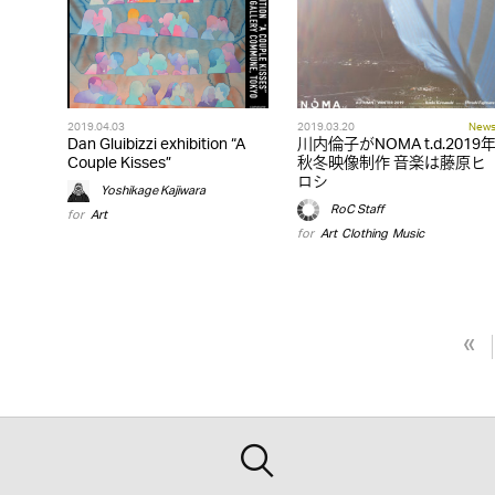
2019.04.03
2019.03.20
New
Dan Gluibizzi exhibition “A
川内倫子がNOMA t.d.2019
Couple Kisses”
秋冬映像制作 音楽は藤原ヒ
ロシ
Yoshikage Kajiwara
RoC Staff
for
Art
for
Art
,
Clothing
,
Music
«