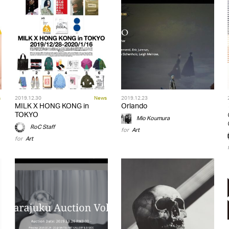
s
2019.12.30
News
2019.12.23
MILK X HONG KONG in
Orlando
TOKYO
Mio Koumura
RoC Staff
for
Art
for
Art