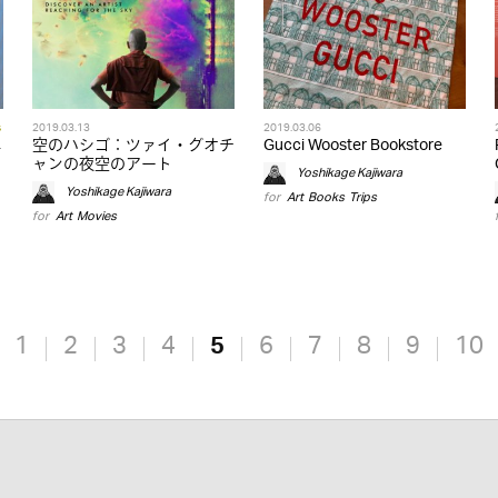
s
2019.03.13
2019.03.06
年
空のハシゴ：ツァイ・グオチ
Gucci Wooster Bookstore
ャンの夜空のアート
Yoshikage Kajiwara
Yoshikage Kajiwara
for
Art
,
Books
,
Trips
for
Art
,
Movies
1
2
3
4
5
6
7
8
9
10