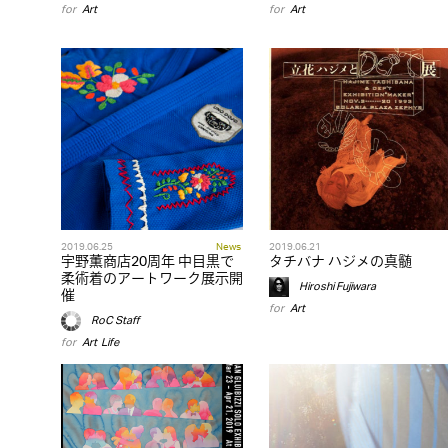
for
Art
for
Art
2019.06.25
News
2019.06.21
宇野薫商店20周年 中目黒で
タチバナ ハジメの真髄
柔術着のアートワーク展示開
Hiroshi Fujiwara
催
for
Art
RoC Staff
for
Art
,
Life