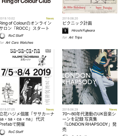
2019.10.02
News
2019.08.20
Ring of Colourのオンライン
ピクニック計画
サロン「ROCC」スタート
Hiroshi Fujiwara
RoC Staff
for
Art
,
Trips
for
Art
,
Cars
,
Watches
2019.07.05
News
2019.06.29
News
立花ハジメ個展「ササカーナ
70～80年代激動のUK音楽シ
sa・sa・ca・na」 代沢
ーンを記録 写真集
Prefabで開催
「LONDON RHAPSODY」発
売
RoC Staff