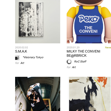
2020.02.02
2020.01.20
New
S.M.A.K
MILKY THE CONVENI
BE@RBRICK
*Visionary Tokyo
RoC Staff
for
Art
for
Art