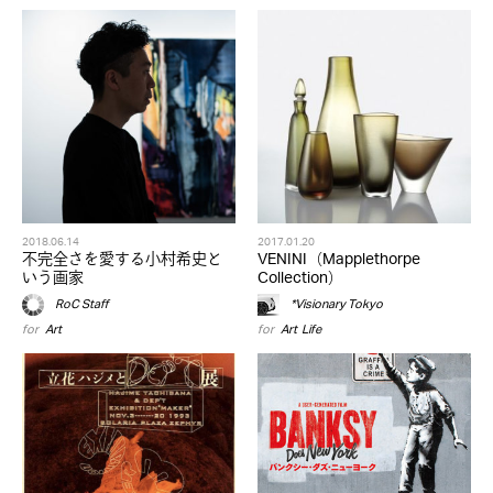
2018.06.14
2017.01.20
不完全さを愛する小村希史と
VENINI（Mapplethorpe
いう画家
Collection）
RoC Staff
*Visionary Tokyo
for
Art
for
Art
,
Life