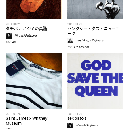
2019.06.21
2016.01.20
タチバナ ハジメの真髄
バンクシー・ダズ・ニューヨ
ーク
Hiroshi Fujiwara
Yoshikage Kajiwara
for
Art
for
Art
,
Movies
2017.01.26
2016.11.29
Saint James x Whitney
sex pistols
Museum
Hiroshi Fujiwara