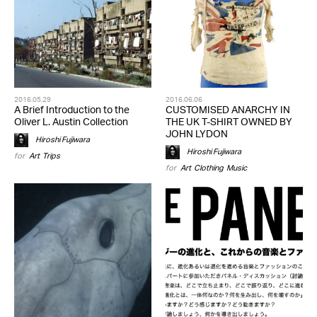
2016.05.29
2016.06.06
A Brief Introduction to the
CUSTOMISED ANARCHY IN
Oliver L. Austin Collection
THE UK T-SHIRT OWNED BY
JOHN LYDON
Hiroshi Fujiwara
Hiroshi Fujiwara
for
Art
,
Trips
for
Art
,
Clothing
,
Music