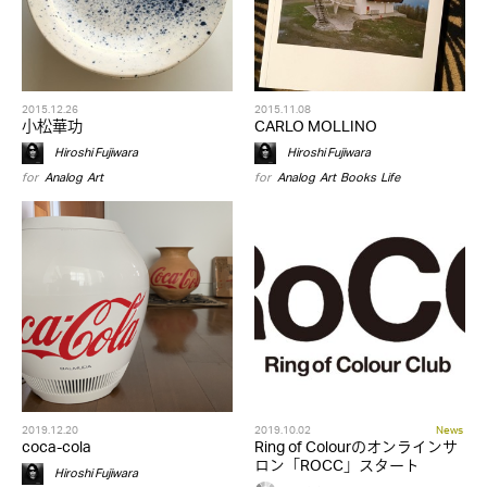
2015.12.26
2015.11.08
小松華功
CARLO MOLLINO
Hiroshi Fujiwara
Hiroshi Fujiwara
for
Analog
,
Art
for
Analog
,
Art
,
Books
,
Life
2019.12.20
2019.10.02
News
coca-cola
Ring of Colourのオンラインサ
ロン「ROCC」スタート
Hiroshi Fujiwara