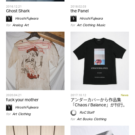
2016.12.21
2018.02.03
Ghost Shark
the Panel
Hiroshi Fujiwara
Hiroshi Fujiwara
for
Analog
,
Art
for
Art
,
Clothing
,
Music
2020.04.21
2017.10.12
News
fuck your mother
アンダーカバーから作品集
「Chaos / Balance」が刊行。
Hiroshi Fujiwara
RoC Staff
for
Art
,
Clothing
for
Art
,
Books
,
Clothing