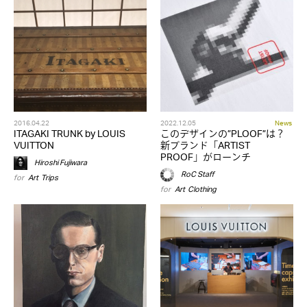
2016.04.22
2022.12.05
News
ITAGAKI TRUNK by LOUIS
このデザインの”PLOOF”は？
VUITTON
新ブランド「ARTIST
PROOF」がローンチ
Hiroshi Fujiwara
RoC Staff
for
Art
,
Trips
for
Art
,
Clothing