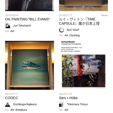
2016.09.04
2018.07.17
News
OIL PAINTING "BILL EVANS"
ルイ・ヴィトン「TIME
CAPSULE」展が日本上陸
Jun Takahashi
RoC Staff
for
Art
for
Art
,
Clothing
2016.07.17
2023.01.07
CODE;C
Sies + Höke
Yoshikage Kajiwara
*Visionary Tokyo
for
Art
,
Sneakers
for
Art