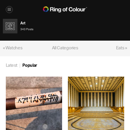
Art
343 Posts
« Watches
All Categories
Eats »
Latest
Popular