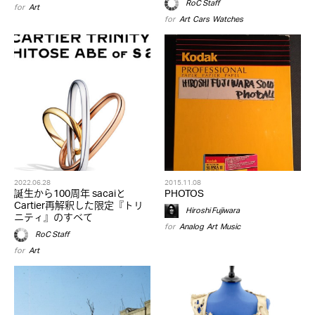
RoC Staff
for
Art
for
Art
,
Cars
,
Watches
2022.06.28
2015.11.08
誕生から100周年 sacaiと
PHOTOS
Cartier再解釈した限定『トリ
Hiroshi Fujiwara
ニティ』のすべて
for
Analog
,
Art
,
Music
RoC Staff
for
Art