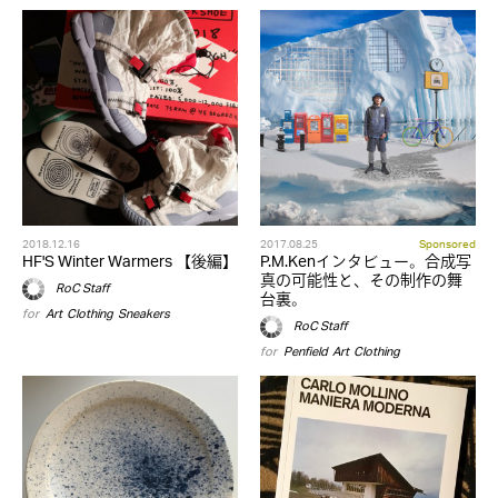
2018.12.16
2017.08.25
Sponsored
HF'S Winter Warmers 【後編】
P.M.Kenインタビュー。合成写
真の可能性と、その制作の舞
RoC Staff
台裏。
for
Art
,
Clothing
,
Sneakers
RoC Staff
for
Penfield
,
Art
,
Clothing