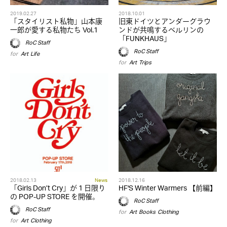
2019.02.27
2018.10.01
「スタイリスト私物」山本康
旧東ドイツとアンダーグラウ
一郎が愛する私物たち Vol.1
ンドが共鳴するベルリンの
「FUNKHAUS」
RoC Staff
RoC Staff
for
Art
,
Life
for
Art
,
Trips
2018.02.13
News
2018.12.16
「Girls Don’t Cry」が 1 日限り
HF'S Winter Warmers 【前編】
の POP-UP STORE を開催。
RoC Staff
RoC Staff
for
Art
,
Books
,
Clothing
for
Art
,
Clothing