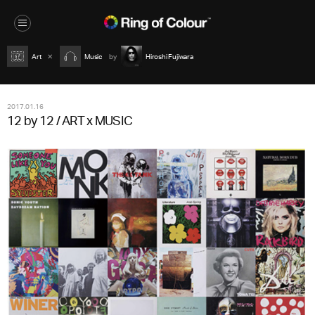
Art
Music
Hiroshi Fujiwara
2017.01.16
12 by 12 / ART x MUSIC