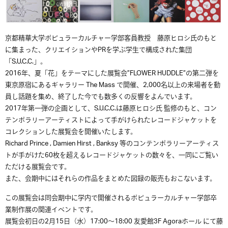
京都精華大学ポピュラーカルチャー学部客員教授 藤原ヒロシ氏のもと
に集まった、クリエイションやPRを学ぶ学生で構成された集団
「S.U.C.C.」。
2016年、夏「花」をテーマにした展覧会”FLOWER HUDDLE”の第二弾を
東京原宿にあるギャラリー The Mass で開催、2,000名以上の来場者を動
員し話題を集め、終了した今でも数多くの反響をよんでいます。
2017年第一弾の企画として、S.U.C.C.は藤原ヒロシ氏 監修のもと、コン
テンポラリーアーティストによって手がけられたレコードジャケットを
コレクションした展覧会を開催いたします。
Richard Prince , Damien Hirst , Banksy 等のコンテンポラリーアーティス
トが手がけた60枚を超えるレコードジャケットの数々を、一同にご覧い
ただける展覧会です。
また、会期中にはそれらの作品をまとめた図録の販売もおこないます。
この展覧会は同会期中に学内で開催されるポピュラーカルチャー学部卒
業制作展の関連イベントです。
展覧会初日の2月15日（水）17:00～18:00 友愛館3F Agoraホール にて藤