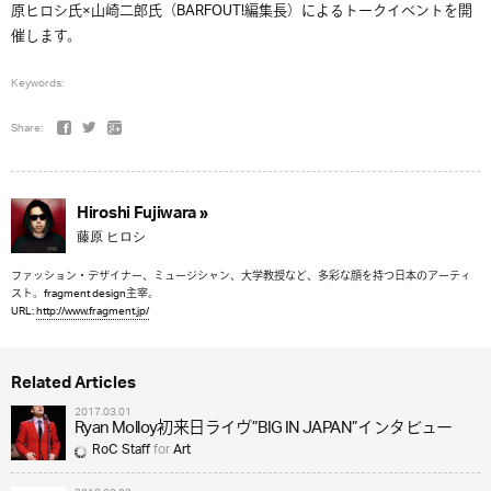
原ヒロシ氏×山崎二郎氏（BARFOUT!編集長）によるトークイベントを開
催します。
Keywords:
Share:
Hiroshi Fujiwara »
藤原 ヒロシ
ファッション・デザイナー、ミュージシャン、大学教授など、多彩な顔を持つ日本のアーティ
スト。fragment design主宰。
URL:
http://www.fragment.jp/
Related Articles
2017.03.01
Ryan Molloy初来日ライヴ”BIG IN JAPAN”インタビュー
RoC Staff
for
Art