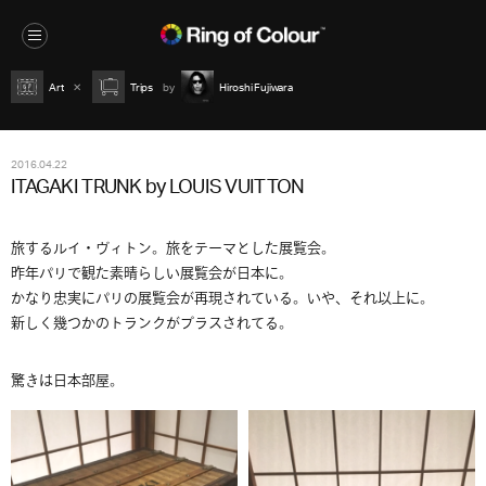
Art
Trips
Hiroshi Fujiwara
2016.04.22
ITAGAKI TRUNK by LOUIS VUITTON
旅するルイ・ヴィトン。旅をテーマとした展覧会。
昨年パリで観た素晴らしい展覧会が日本に。
かなり忠実にパリの展覧会が再現されている。いや、それ以上に。
新しく幾つかのトランクがプラスされてる。
驚きは日本部屋。