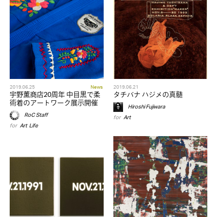
2019.06.25
News
2019.06.21
宇野薫商店20周年 中目黒で柔
タチバナ ハジメの真髄
術着のアートワーク展示開催
Hiroshi Fujiwara
RoC Staff
for
Art
for
Art
,
Life