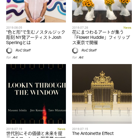
2019.08.05
2019.07.28
News
”色と形”で生むノスタルジック
花にまつわるアートが集う
彫刻 NY発アーティストJosh
「Flower Huddle」フィリップ
Sperlingとは
ス東京で開催
RoC Staff
RoC Staff
for
Art
for
Art
2019.07.19
News
2019.07.15
世代別にその価値と未来を提
The Antoinette Effect