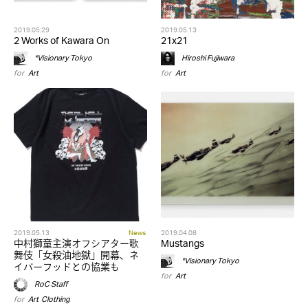
2019.05.29
2019.05.13
2 Works of Kawara On
21x21
*Visionary Tokyo
Hiroshi Fujiwara
for
Art
for
Art
2019.05.13
News
2019.04.08
中村獅童主演オフシアター歌
Mustangs
舞伎「女殺油地獄」開幕、ネ
*Visionary Tokyo
イバーフッドとの協業も
for
Art
RoC Staff
for
Art
,
Clothing