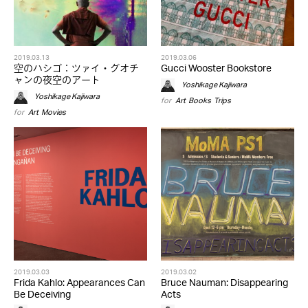
2019.03.13
2019.03.06
空のハシゴ：ツァイ・グオチ
Gucci Wooster Bookstore
ャンの夜空のアート
Yoshikage Kajiwara
Yoshikage Kajiwara
for
Art
,
Books
,
Trips
for
Art
,
Movies
2019.03.03
2019.03.02
Frida Kahlo: Appearances Can
Bruce Nauman: Disappearing
Be Deceiving
Acts