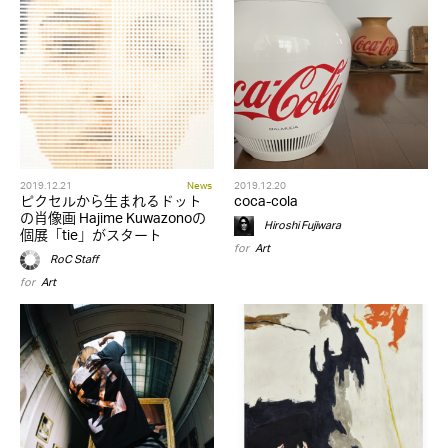
2019.12.21
News
2019.12.20
ピクセルから生まれるドット
coca-cola
の肖像画 Hajime Kuwazonoの
Hiroshi Fujiwara
個展「tie」がスタート
for
Art
RoC Staff
for
Art