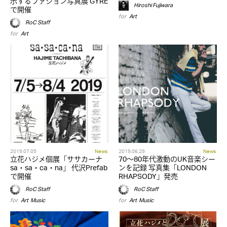
示するファション写真展 GYRE
Hiroshi Fujiwara
で開催
for
Art
RoC Staff
for
Art
2019.07.05
News
2019.06.29
News
立花ハジメ個展「ササカーナ
70～80年代激動のUK音楽シー
sa・sa・ca・na」 代沢Prefab
ンを記録 写真集「LONDON
で開催
RHAPSODY」発売
RoC Staff
RoC Staff
for
Art
,
Music
for
Art
,
Music