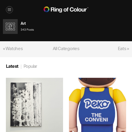
Art
343 Posts
« Watches
All Categories
Eats »
Latest
Popular