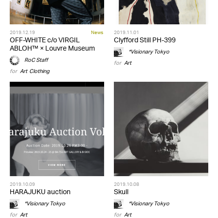
2019.12.19
News
2019.11.01
OFF-WHITE c/o VIRGIL
Clyfford Still PH-399
ABLOH™ × Louvre Museum
*Visionary Tokyo
RoC Staff
for
Art
for
Art
,
Clothing
2019.10.09
2019.10.08
HARAJUKU auction
Skull
*Visionary Tokyo
*Visionary Tokyo
for
Art
for
Art