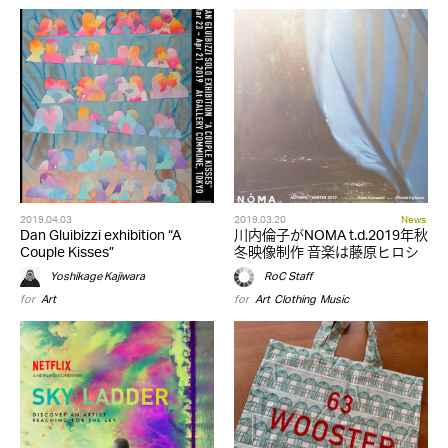
2019.04.03
2019.03.20
News
Dan Gluibizzi exhibition “A
川内倫子がNOMA t.d.2019年秋
Couple Kisses”
冬映像制作 音楽は藤原ヒロシ
Yoshikage Kajiwara
RoC Staff
for
Art
for
Art
,
Clothing
,
Music