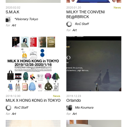
2020.02.02
2020.01.20
News
S.M.A.K
MILKY THE CONVENI
BE@RBRICK
*Visionary Tokyo
RoC Staff
for
Art
for
Art
2019.12.30
News
2019.12.23
MILK X HONG KONG in TOKYO
Orlando
RoC Staff
Mio Koumura
for
Art
for
Art