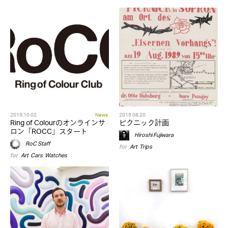
2019.10.02
News
2019.08.20
Ring of Colourのオンラインサ
ピクニック計画
ロン「ROCC」スタート
Hiroshi Fujiwara
RoC Staff
for
Art
,
Trips
for
Art
,
Cars
,
Watches