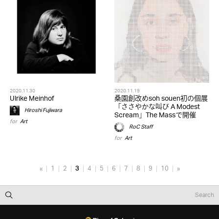
2020.11.30
2020.11.19
Ulrike Meinhof
桑園創改めsoh souen初の個展
「ささやかな叫び A Modest
Hiroshi Fujiwara
Scream」The Massで開催
for
Art
RoC Staff
for
Art
«
1
2
3
4
5
6
7
8
9
10
»