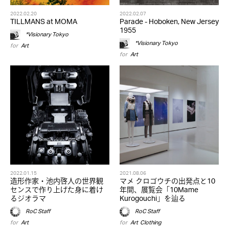
2022.02.20
2022.02.07
TILLMANS at MOMA
Parade - Hoboken, New Jersey
1955
*Visionary Tokyo
*Visionary Tokyo
for
Art
for
Art
2022.01.15
2021.08.06
造形作家・池内啓人の世界観
マメ クロゴウチの出発点と10
センスで作り上げた身に着け
年間、展覧会「10Mame
るジオラマ
Kurogouchi」を辿る
RoC Staff
RoC Staff
for
Art
for
Art
,
Clothing