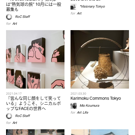
は”熱気球の旅” 10月には一般
*Visionary Tokyo
募集も
for
Art
RoC Staff
for
Art
2021.04.17
2021.03.30
「皆んな同じ顔をして笑って
Karimoku Commons Tokyo
いる」ようこそ、シニカルポ
Mio Koumura
ップなFACEの世界へ
for
Art
,
Life
RoC Staff
for
Art