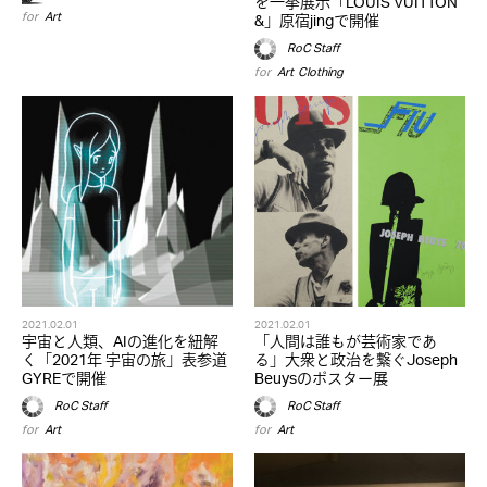
を一挙展示「LOUIS VUITTON
for
Art
&」原宿jingで開催
RoC Staff
for
Art
,
Clothing
2021.02.01
2021.02.01
宇宙と人類、AIの進化を紐解
「人間は誰もが芸術家であ
く「2021年 宇宙の旅」表参道
る」大衆と政治を繋ぐJoseph
GYREで開催
Beuysのポスター展
RoC Staff
RoC Staff
for
Art
for
Art