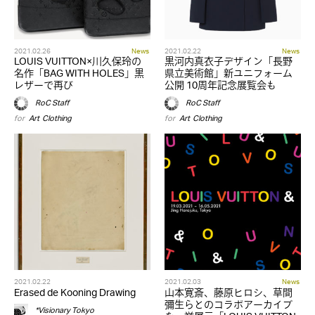
2021.02.26
News
2021.02.22
News
LOUIS VUITTON×川久保玲の
黒河内真衣子デザイン「長野
名作「BAG WITH HOLES」黒
県立美術館」新ユニフォーム
レザーで再び
公開 10周年記念展覧会も
RoC Staff
RoC Staff
for
Art
,
Clothing
for
Art
,
Clothing
2021.02.22
2021.02.03
News
Erased de Kooning Drawing
山本寛斎、藤原ヒロシ、草間
彌生らとのコラボアーカイブ
*Visionary Tokyo