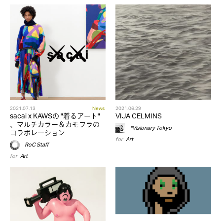
2021.07.13
News
2021.06.29
sacai x KAWSの "着るアート"
VIJA CELMINS
、マルチカラー＆カモフラの
*Visionary Tokyo
コラボレーション
for
Art
RoC Staff
for
Art