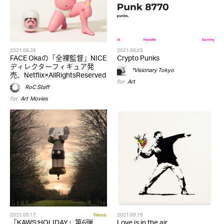
2021.06.26
2021.06.03
FACE Okaの「全裸監督」NICE
Crypto Punks
ディレクターフィギュア発
*Visionary Tokyo
売、Netflix×AllRightsReserved
for
Art
RoC Staff
for
Art
,
Movies
2021.05.17
News
2021.05.15
「KAWS:HOLIDAY」第6弾
Love is in the air