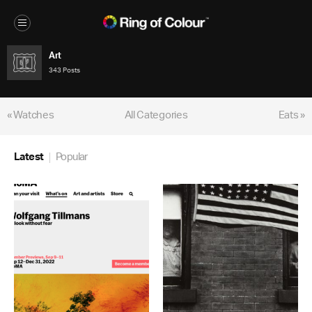
Art
343 Posts
« Watches
All Categories
Eats »
Latest
Popular