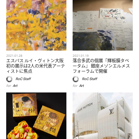
2021.01.28
2021.01.19
エスパス ルイ・ヴィトン大阪
落合多武の個展「輝板膜タペ
初の展示は2人の米代表アーテ
ータム」 銀座メゾンエルメス
ィストに焦点
フォーラムで開催
RoC Staff
RoC Staff
for
Art
for
Art