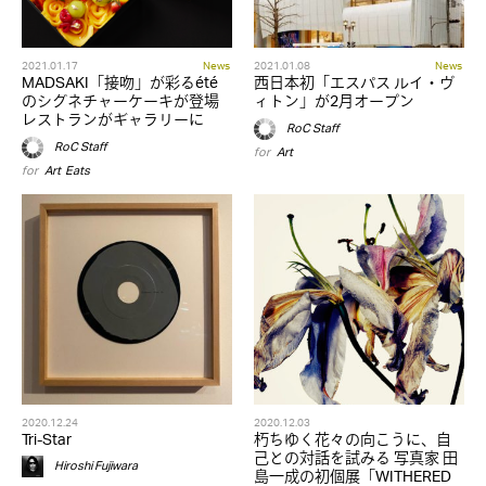
2021.01.17
News
2021.01.08
News
MADSAKI「接吻」が彩るété
西日本初「エスパス ルイ・ヴ
のシグネチャーケーキが登場
ィトン」が2月オープン
レストランがギャラリーに
RoC Staff
RoC Staff
for
Art
for
Art
,
Eats
2020.12.24
2020.12.03
Tri-Star
朽ちゆく花々の向こうに、自
己との対話を試みる 写真家 田
Hiroshi Fujiwara
島一成の初個展「WITHERED