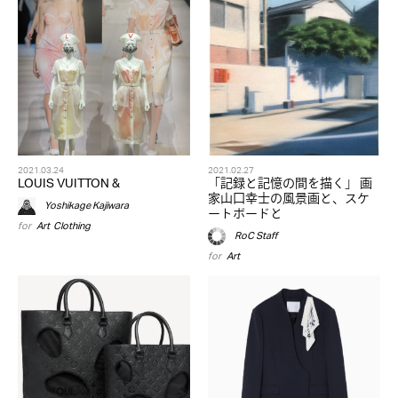
2021.03.24
2021.02.27
LOUIS VUITTON &
「記録と記憶の間を描く」 画
家山口幸士の風景画と、スケ
Yoshikage Kajiwara
ートボードと
for
Art
,
Clothing
RoC Staff
for
Art