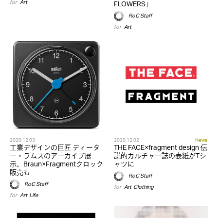
for
Art
FLOWERS」
RoC Staff
for
Art
2020.12.03
2020.12.02
News
工業デザインの巨匠 ディータ
THE FACE×fragment design 伝
ー・ラムスのアーカイブ展
説的カルチャー誌の表紙がTシ
示、Braun×Fragmentクロック
ャツに
販売も
RoC Staff
RoC Staff
for
Art
,
Clothing
for
Art
,
Life