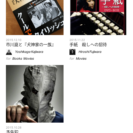
2015.12.10
2015.11.22
市川崑と『犬神家の一族』
手紙 殺しへの招待
Yoshikage Kajiwara
Hiroshi Fujiwara
for
Books
,
Movies
for
Movies
2015.10.28
予告犯