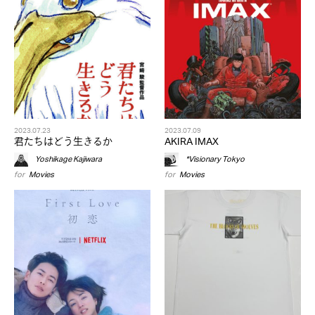
2023.07.23
2023.07.09
君たちはどう生きるか
AKIRA IMAX
Yoshikage Kajiwara
*Visionary Tokyo
for
Movies
for
Movies