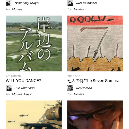
*Visionary Tokyo
Jun Takahashi
for
Movies
for
Movies
2016.08.26
2016.08.19
WILL YOU DANCE?
七人の侍/The Seven Samurai
Jun Takahashi
Rio Harada
for
Movies
,
Music
for
Movies