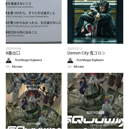
2025.04.08
2025.03.12
8番出口
Demon City 鬼ゴロシ
Yoshikage Kajiwara
Yoshikage Kajiwara
for
Movies
for
Movies