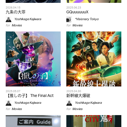
2026.04.15
2025.06.23
九条の大罪
GQuuuuuuX
Yoshikage Kajiwara
*Visionary Tokyo
for
Movies
for
Movies
2025.05.07
2025.04.30
【推しの子】 The Final Act
新幹線大爆破
Yoshikage Kajiwara
Yoshikage Kajiwara
for
Movies
for
Movies