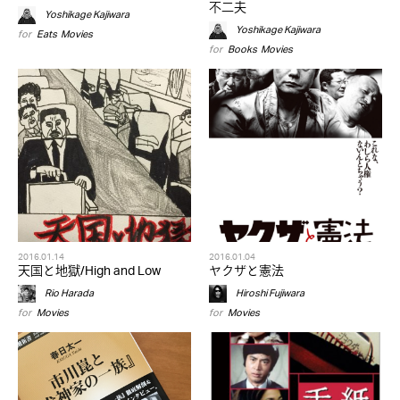
不二夫
Yoshikage Kajiwara
Yoshikage Kajiwara
for
Eats
,
Movies
for
Books
,
Movies
2016.01.14
2016.01.04
天国と地獄/High and Low
ヤクザと憲法
Rio Harada
Hiroshi Fujiwara
for
Movies
for
Movies