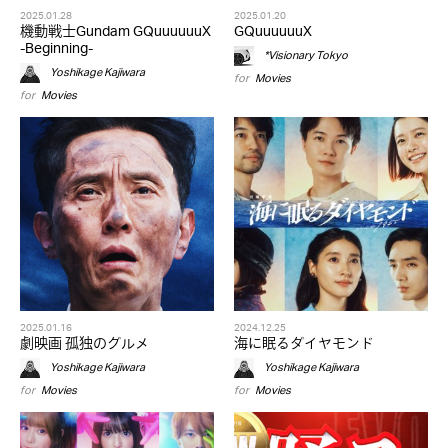
2025.01.28
2025.01.20
機動戦士Gundam GQuuuuuuX
GQuuuuuuX
-Beginning-
*Visionary Tokyo
Yoshikage Kajiwara
for
Movies
for
Movies
2025.01.16
2024.12.25
劇映画 孤独のグルメ
海に眠るダイヤモンド
Yoshikage Kajiwara
Yoshikage Kajiwara
for
Movies
for
Movies