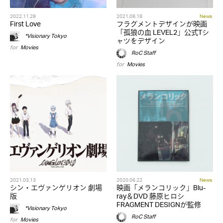
2022.11.28
2021.08.18
News
First Love
フラグメントデザインが映画
「孤狼の血 LEVEL2」公式Tシ
*Visionary Tokyo
ャツをデザイン
for
Movies
RoC Staff
for
Movies
2021.03.13
2020.06.22
News
シン・エヴァンゲリオン 劇場
映画「メランコリック」Blu-
版
ray＆DVD 藤原ヒロシ
FRAGMENT DESIGNが監修
*Visionary Tokyo
RoC Staff
for
Movies