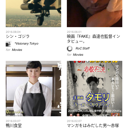
2016.08.04
2016.06.01
シン・ゴジラ
映画『FAKE』森達也監督イン
タビュー。
*Visionary Tokyo
RoC Staff
for
Movies
for
Movies
2016.03.07
2016.02.07
鴨川食堂
マンガをはみだした男〜赤塚