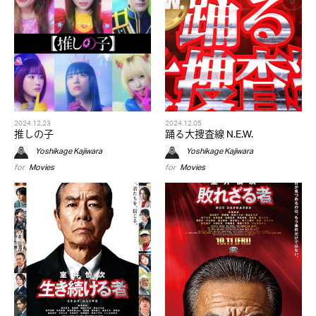
2024.12.23
2024.12.05
推しの子
踊る大捜査線 N.E.W.
Yoshikage Kajiwara
Yoshikage Kajiwara
for
Movies
for
Movies