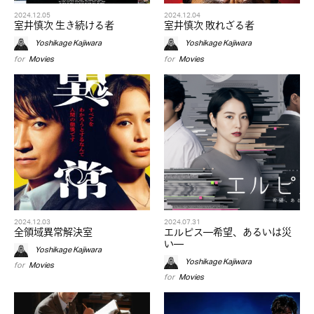
2024.12.05
2024.12.04
室井慎次 生き続ける者
室井慎次 敗れざる者
Yoshikage Kajiwara
Yoshikage Kajiwara
for
Movies
for
Movies
2024.12.03
2024.07.31
全領域異常解決室
エルピス—希望、あるいは災
い—
Yoshikage Kajiwara
Yoshikage Kajiwara
for
Movies
for
Movies