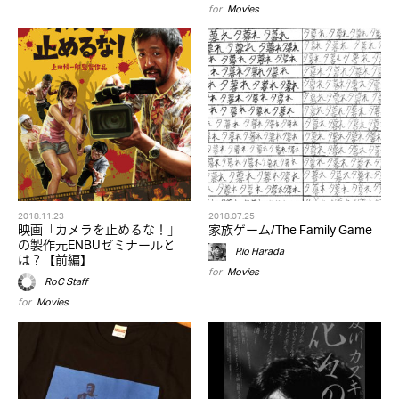
for
Movies
2018.11.23
2018.07.25
映画「カメラを止めるな！」
家族ゲーム/The Family Game
の製作元ENBUゼミナールと
Rio Harada
は？【前編】
for
Movies
RoC Staff
for
Movies