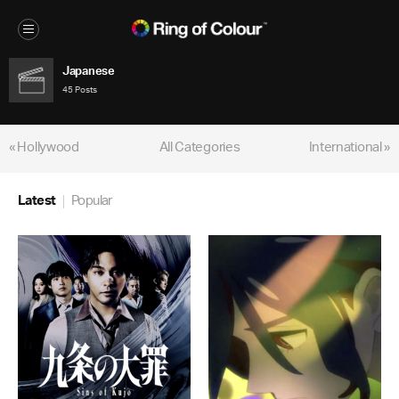
Japanese
45 Posts
« Hollywood
All Categories
International »
Latest
Popular