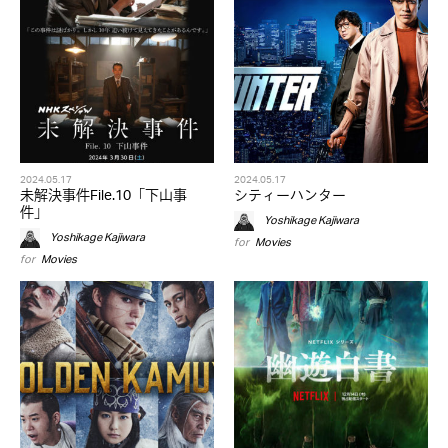
2024.05.17
2024.05.17
未解決事件File.10「下山事
シティーハンター
件」
Yoshikage Kajiwara
Yoshikage Kajiwara
for
Movies
for
Movies