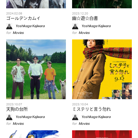
2024.02.08
2023.12.20
ゴールデンカムイ
幽☆遊☆白書
Yoshikage Kajiwara
Yoshikage Kajiwara
for
Movies
for
Movies
2023.10.07
2023.10.04
天狗の台所
ミステリと言う勿れ
Yoshikage Kajiwara
Yoshikage Kajiwara
for
Movies
for
Movies